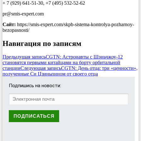
+ 7 (929) 641-51-30, +7 (495) 532-52-62
pr@smis-expert.com
Сайт:
https://smis-expert.com/skpb-sistema-kontrolya-pozharnoy-
bezopasnosti/
Навигация по записям
Предыдущая запись
CGTN: Астронавты с Шэньчжоу-12
становятся первыми китайцами на борту орбитальной
станции
Следующая запись
CGTN: День отца: три «ценности»,
полученные Си Цзиньпином от своего отца
Подпишись на новости: