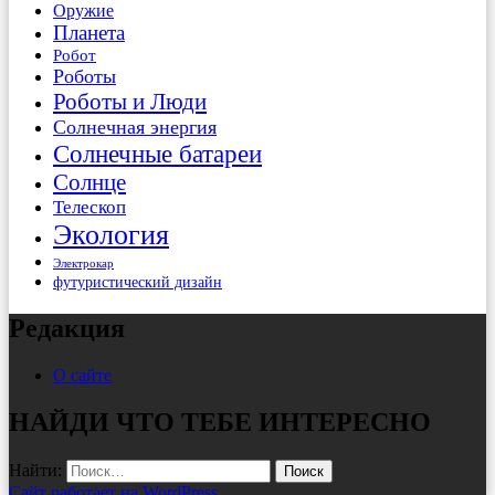
Оружие
Планета
Робот
Роботы
Роботы и Люди
Солнечная энергия
Солнечные батареи
Солнце
Телескоп
Экология
Электрокар
футуристический дизайн
Редакция
О сайте
НАЙДИ ЧТО ТЕБЕ ИНТЕРЕСНО
Найти:
Сайт работает на WordPress