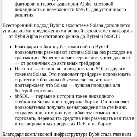
факторов: интереса аудитории Alpha, спотовой
ликвидность и возможности bbSOL для устойчивого
развития.
Всесторонний подход Bybit к экосистеме Solana дополняется
уникальными предложениями во всей экосистеме платформы
— от Bybit Alpha и спотового рынка до Byreal и bbSOL:
Благодаря стейкингу без комиссий на Byreal
пользователи размещают активы Solana без расходов на
транзакции. Решение делает сервис доступнее для всех
— от розничных до активных трейдеров
На споте — отличная ликвидность по SOL и другим
токенам Solana. Это позволяет трейдерам использовать
стратегии с большим объемом сделок, а также
подтверждает, что Solana — лучшая площадка для
быстрой торговли.
bbSOL — первый в истории токен ликвидного
стейкинга Solana при поддержке биржи. Он позволяет
пользователям получать вознаграждения за стейкинг,
сохраняя при этом полную гибкость: возможность
торговать, переводить средства или размещать капитал в
интегрированных продуктах DeFi и на бирже.
Благодаря комплексной инфраструктуре Bybit стала главным