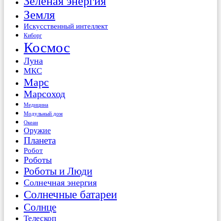
Зеленая энергия
Земля
Искусственный интеллект
Киборг
Космос
Луна
МКС
Марс
Марсоход
Медицина
Модульный дом
Океан
Оружие
Планета
Робот
Роботы
Роботы и Люди
Солнечная энергия
Солнечные батареи
Солнце
Телескоп