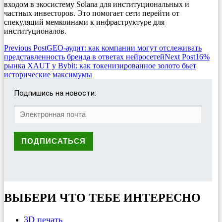
входом в экосистему Solana для институциональных и
частных инвесторов. Это помогает сети перейти от
спекуляций мемкоинами к инфраструктуре для
институционалов.
Post
Previous Post
GEO-аудит: как компании могут отслеживать
представленность бренда в ответах нейросетей
Next Post
16%
navigation
рынка XAUT у Bybit: как токенизированное золото бьет
исторические максимумы
Подпишись на новости:
ВЫБЕРИ ЧТО ТЕБЕ ИНТЕРЕСНО
3D печать