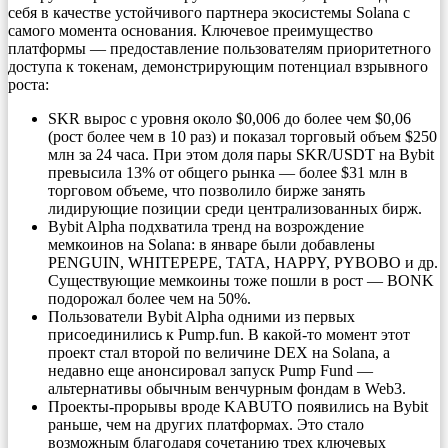
себя в качестве устойчивого партнера экосистемы Solana с
самого момента основания. Ключевое преимущество
платформы — предоставление пользователям приоритетного
доступа к токенам, демонстрирующим потенциал взрывного
роста:
SKR вырос с уровня около $0,006 до более чем $0,06
(рост более чем в 10 раз) и показал торговый объем $250
млн за 24 часа. При этом доля пары SKR/USDT на Bybit
превысила 13% от общего рынка — более $31 млн в
торговом объеме, что позволило бирже занять
лидирующие позиции среди централизованных бирж.
Bybit Alpha подхватила тренд на возрождение
мемкоинов на Solana: в январе были добавлены
PENGUIN, WHITEPEPE, TATA, HAPPY, PYBOBO и др.
Существующие мемкоины тоже пошли в рост — BONK
подорожал более чем на 50%.
Пользователи Bybit Alpha одними из первых
присоединились к Pump.fun. В какой‑то момент этот
проект стал второй по величине DEX на Solana, а
недавно еще анонсировал запуск Pump Fund —
альтернативы обычным венчурным фондам в Web3.
Проекты‑прорывы вроде KABUTO появились на Bybit
раньше, чем на других платформах. Это стало
возможным благодаря сочетанию трех ключевых