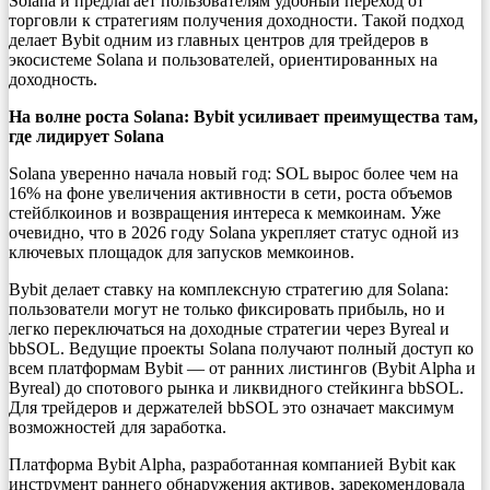
Solana и предлагает пользователям удобный переход от
торговли к стратегиям получения доходности. Такой подход
делает Bybit одним из главных центров для трейдеров в
экосистеме Solana и пользователей, ориентированных на
доходность.
На волне роста
Solana
:
Bybit
усиливает преимущества там,
где лидирует
Solana
Solana уверенно начала новый год: SOL вырос более чем на
16% на фоне увеличения активности в сети, роста объемов
стейблкоинов и возвращения интереса к мемкоинам. Уже
очевидно, что в 2026 году Solana укрепляет статус одной из
ключевых площадок для запусков мемкоинов.
Bybit делает ставку на комплексную стратегию для Solana:
пользователи могут не только фиксировать прибыль, но и
легко переключаться на доходные стратегии через Byreal и
bbSOL. Ведущие проекты Solana получают полный доступ ко
всем платформам Bybit — от ранних листингов (Bybit Alpha и
Byreal) до спотового рынка и ликвидного стейкинга bbSOL.
Для трейдеров и держателей bbSOL это означает максимум
возможностей для заработка.
Платформа Bybit Alpha, разработанная компанией Bybit как
инструмент раннего обнаружения активов, зарекомендовала