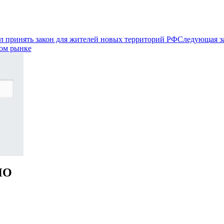
 принять закон для жителей новых территорий РФ
Следующая з
ком рынке
НО