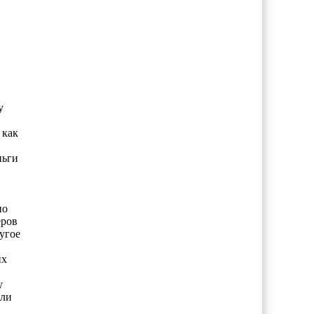
у
 как
ньги
по
еров
угое
их
у
сли