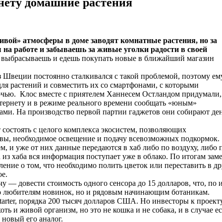
ету домашние растения
живой» атмосферы в доме заводят комнатные растения, но за
 на работе и забываешь за живые уголки радости в своей
х выбрасываешь и едешь покупать новые в ближайший магазин
 Швеции постоянно сталкивался с такой проблемой, поэтому ем
для растений и совместить их со смартфонами, с которыми
ночью.
Клос
вместе с приятелем
Ханнесем
Остландом
придумали,
тернету и в режиме реального времени сообщать «юным»
етами. На производство первой партии
гаджетов
они собирают де
 состоять с целого комплекса экосистем, позволяющих
чвы, необходимое освещение и подачу всевозможных подкормок.
м, и уже от них данные передаются в
хаб
либо по воздуху, либо 
а из
хаба
вся информация поступает уже в облако. По итогам зам
ение о том, что необходимо полить цветок или переставить в др
е.
 — довести стоимость одного сенсора до 15 долларов, что, по 
ко любителям новинок, но и рядовым начинающим ботаникам.
arter
, порядка 200 тысяч долларов США. Но инвесторы к проект
хоть и живой организм, но это
не кошка и не
собака, и в случае е
 новый его аналог.