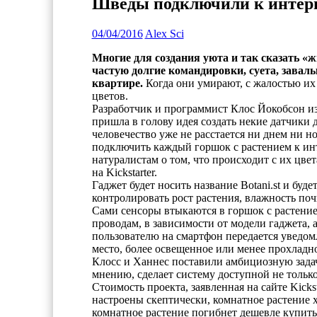
Шведы подключили к интерн
04/04/2016
Alex Sci
Многие для создания уюта и так сказать «
частую долгие командировки, суета, завалы
квартире.
Когда они умирают, с жалостью и
цветов.
Разработчик и программист
Клос
Йокобсон
из
пришла в голову идея создать некие датчики 
человечество уже не расстается ни днем ни 
подключить каждый горшок с растением к ин
натуралистам о том, что происходит с их цв
на
Kickstarter
.
Гаджет будет носить название
Botani
.
st
и будет
контролировать рост растения, влажность по
Сами сенсоры втыкаются в горшок с растение
проводам, в зависимости от модели
гаджета
, 
пользователю на смартфон передается уведомл
место, более освещенное или менее прохладно
Клосс
и
Ханнес
поставили амбициозную задачу
мнению, сделает систему доступной не толь
Стоимость проекта, заявленная на сайте
Kickst
настроены скептически, комнатное растение 
комнатное растение погибнет дешевле купить