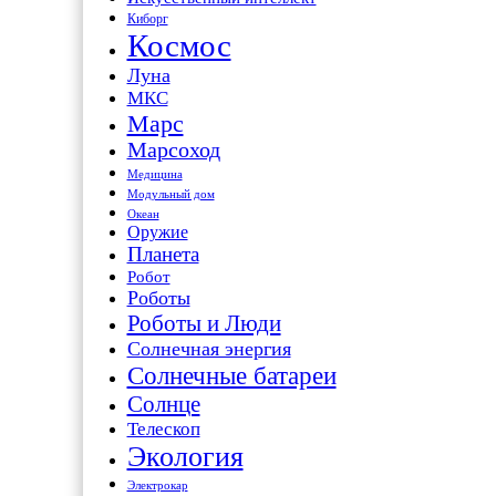
Киборг
Космос
Луна
МКС
Марс
Марсоход
Медицина
Модульный дом
Океан
Оружие
Планета
Робот
Роботы
Роботы и Люди
Солнечная энергия
Солнечные батареи
Солнце
Телескоп
Экология
Электрокар