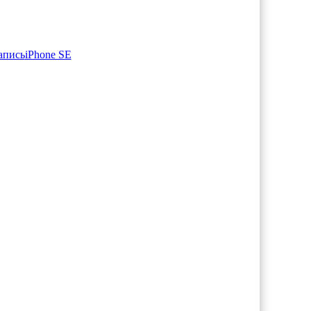
апись
iPhone SE