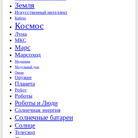
Земля
Искусственный интеллект
Киборг
Космос
Луна
МКС
Марс
Марсоход
Медицина
Модульный дом
Океан
Оружие
Планета
Робот
Роботы
Роботы и Люди
Солнечная энергия
Солнечные батареи
Солнце
Телескоп