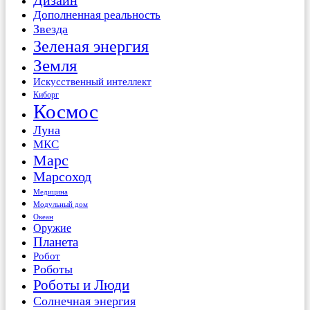
Дизайн
Дополненная реальность
Звезда
Зеленая энергия
Земля
Искусственный интеллект
Киборг
Космос
Луна
МКС
Марс
Марсоход
Медицина
Модульный дом
Океан
Оружие
Планета
Робот
Роботы
Роботы и Люди
Солнечная энергия