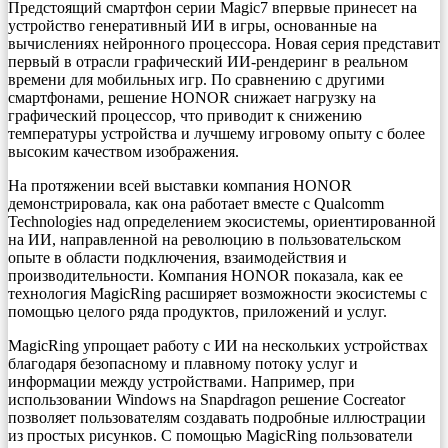
Предстоящий смартфон серии Magic7 впервые принесет на
устройство генеративный ИИ в игры, основанные на
вычислениях нейронного процессора. Новая серия представит
первый в отрасли графический ИИ-рендеринг в реальном
времени для мобильных игр. По сравнению с другими
смартфонами, решение HONOR снижает нагрузку на
графический процессор, что приводит к снижению
температуры устройства и лучшему игровому опыту с более
высоким качеством изображения.
На протяжении всей выставки компания HONOR
демонстрировала, как она работает вместе с Qualcomm
Technologies над определением экосистемы, ориентированной
на ИИ, направленной на революцию в пользовательском
опыте в области подключения, взаимодействия и
производительности. Компания HONOR показала, как ее
технология MagicRing расширяет возможности экосистемы с
помощью целого ряда продуктов, приложений и услуг.
MagicRing упрощает работу с ИИ на нескольких устройствах
благодаря безопасному и плавному потоку услуг и
информации между устройствами. Например, при
использовании Windows на Snapdragon решение Cocreator
позволяет пользователям создавать подробные иллюстрации
из простых рисунков. С помощью MagicRing пользователи