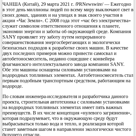
ЧАНША (Китай), 29 марта 2021 г. /PRNewswire/ — Ежегодно
в этот день миллионы людей по всему миру выключают свет в
своих домах, зданиях и на улицах в знак своего участия в
акции «Час Земли». С 2008 года этот «час без электричества»
служит символом ответственного отношения к планете,
экономии энергии и заботы об окружающей среде. Компания
SANY проявляет эту заботу путем непрерывного
совершенствования энергосберегающих и экологически
безопасных подходов к разработке своих машин. В качестве
двух последних примеров можно привести самосвал и
автобетоносмеситель, недавно сошедшие с конвейера
флагманского интеллектуального завода компании SANY.
Обе эти машины оснащены силовыми установками на
водородных топливных элементах. Автобетоносмеситель стал
первым подобным транспортным средством, работающим на
водороде.
По словам инженера-исследователя и разработчика данного
проекта, строительная автотехника с силовыми установками
на водородных топливных элементах имеет пять важных
преимуществ. В их числе концепция «нулевого загрязнения»,
которая подразумевает, что в окружающую среду будут
выбрасываться только вода и тепло, и реализация которой
станет заметным шагом в направлении экологически чистого
будущего отрасли.