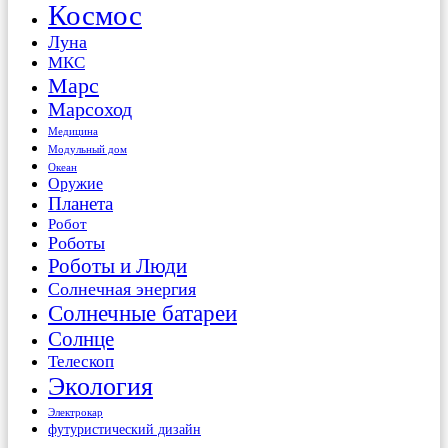
Космос
Луна
МКС
Марс
Марсоход
Медицина
Модульный дом
Океан
Оружие
Планета
Робот
Роботы
Роботы и Люди
Солнечная энергия
Солнечные батареи
Солнце
Телескоп
Экология
Электрокар
футуристический дизайн