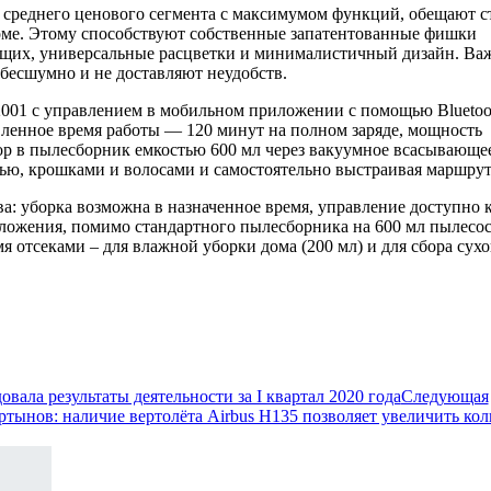
 среднего ценового сегмента с максимумом функций, обещают с
ме. Этому способствуют собственные запатентованные фишки
ющих, универсальные расцветки и минималистичный дизайн. Ва
 бесшумно и не доставляют неудобств.
2001 с управлением в мобильном приложении с помощью Bluetoo
ленное время работы — 120 минут на полном заряде, мощность
ор в пылесборник емкостью 600 мл через вакуумное всасывающе
тью, крошками и волосами и самостоятельно выстраивая маршрут
: уборка возможна в назначенное время, управление доступно 
иложения, помимо стандартного пылесборника на 600 мл пылесо
 отсеками – для влажной уборки дома (200 мл) и для сбора сухо
овала результаты деятельности за I квартал 2020 года
Следующая
ртынов: наличие вертолёта Airbus H135 позволяет увеличить кол