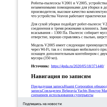
Роботы-пылесосы V2001 и V2005, устройства
незаменимыми помощниками для уборки в до
производителя, высокое качество комплекту
что устройства Veavon работают практически
Для сухой уборки подойдет робот-пылесос V
соединения и тремя режимами клининга. Заяв
всасывания – 1300 Па. Пылесос собирает мус
отверстие, хорошо справляясь с пылью, шерс
Модель V2005 имеет следующие преимущества
через Wi-Fi, так и с помощью мобильного пр
оснащен дополнительным контейнером с двумя
мусора (350 мл).
Источник:
https://4pda.ru/2020/05/18/371440/
Навигация по записям
Предыдущая запись
Huami Corporation обнарод
запись
Совладелец Belgravia Yachts Виктор Ма
сценариев использования суперъяхты
Подпишись на новости: