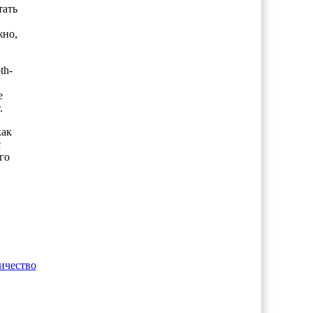
тать
жно,
th-
е
.
как
с
го
ичество