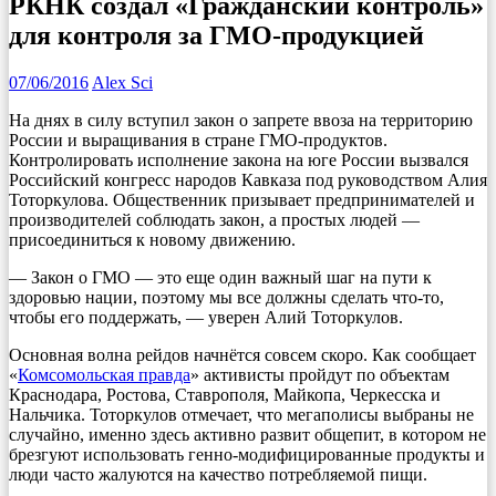
РКНК создал «Гражданский контроль»
для контроля за ГМО-продукцией
07/06/2016
Alex Sci
На днях в силу вступил закон о запрете ввоза на территорию
России и выращивания в стране ГМО-продуктов.
Контролировать исполнение закона на юге России вызвался
Российский конгресс народов Кавказа под руководством Алия
Тоторкулова. Общественник призывает предпринимателей и
производителей соблюдать закон, а простых людей —
присоединиться к новому движению.
— Закон о ГМО — это еще один важный шаг на пути к
здоровью нации, поэтому мы все должны сделать что-то,
чтобы его поддержать, — уверен Алий Тоторкулов.
Основная волна рейдов начнётся совсем скоро. Как сообщает
«
Комсомольская правда
» активисты пройдут по объектам
Краснодара, Ростова, Ставрополя, Майкопа, Черкесска и
Нальчика. Тоторкулов отмечает, что мегаполисы выбраны не
случайно, именно здесь активно развит общепит, в котором не
брезгуют использовать генно-модифицированные продукты и
люди часто жалуются на качество потребляемой пищи.