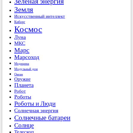
Зеленая энергия
Земля
Искусственный интеллект
Киборг
Космос
Луна
МКС
Марс
Марсоход
Медицина
Модульный дом
Океан
Оружие
Планета
Робот
Роботы
Роботы и Люди
Солнечная энергия
Солнечные батареи
Солнце
Телескоп