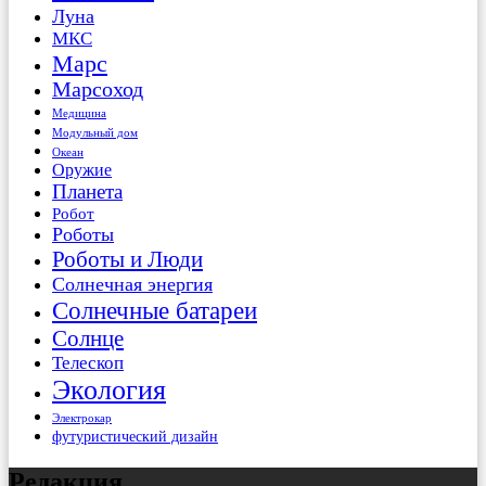
Луна
МКС
Марс
Марсоход
Медицина
Модульный дом
Океан
Оружие
Планета
Робот
Роботы
Роботы и Люди
Солнечная энергия
Солнечные батареи
Солнце
Телескоп
Экология
Электрокар
футуристический дизайн
Редакция