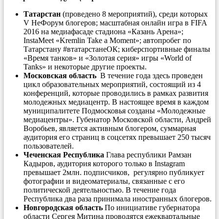
Татарстан
(проведено 8 мероприятий), среди которых
V НеФорум блогеров; масштабная онлайн игра в FIFA
2016 на медиафасаде стадиона «Казань Арена»;
InstaMeet «Kremlin Take a Moment»; автопробег по
Татарстану #втатарстанеОК; киберспортивные финалы
«Время танков» и «Золотая серия» игры «World of
Tanks» и некоторые другие проекты.
Московская область
В течение года здесь проведен
цикл образовательных мероприятий, состоящий из 4
конференций, которые проводились в рамках развития
молодежных медиацентр. В настоящее время в каждом
муниципалитете Подмосковья созданы «Молодежные
медиацентры». Губенатор Московской области, Андрей
Воробьев, является активным блогером, суммарная
аудитория его страниц в соцсетях превышает 250 тысяч
пользователей.
Чеченская Республика
Глава республики Рамзан
Кадыров, аудитория которого только в Instagram
превышает 2млн. подписчиков, регулярно публикует
фотографии и видеоматериалы, связанные с его
политической деятельностью. В течение года
Республика два раза принимала иностранных блогеров.
Новгородская область
По инициативе губернатора
области Сергея Митина проводятся ежеквартальные