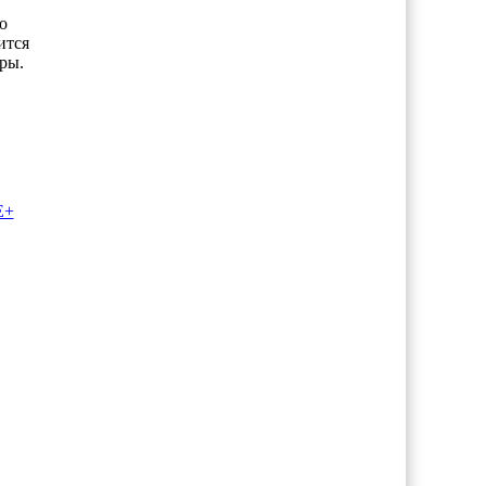
о
ится
ры.
E+