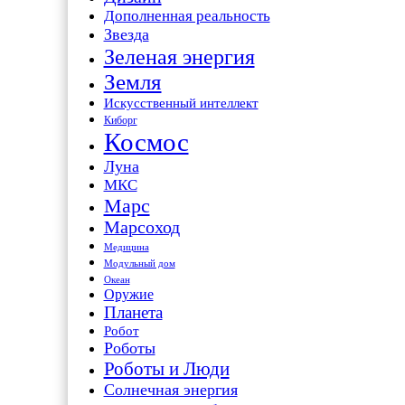
Дополненная реальность
Звезда
Зеленая энергия
Земля
Искусственный интеллект
Киборг
Космос
Луна
МКС
Марс
Марсоход
Медицина
Модульный дом
Океан
Оружие
Планета
Робот
Роботы
Роботы и Люди
Солнечная энергия