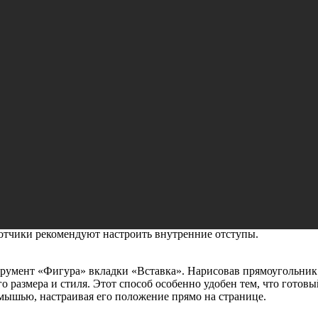
ба сделать важную информацию заметной
зователям несколько гибких способов добавления рамок для
функция полезна для создания презентабельных документов, отч
ие читателя к конкретному абзацу или цитате.
других редакторах, Р7 офис позволяет решать эту задачу тремя
ходит для своих задач.
мента «Границы и заливка» в дополнительных параметрах абза
 и стиль линии, чтобы мгновенно обрамить выбранный блок текс
отчики рекомендуют настроить внутренние отступы.
трумент «Фигура» вкладки «Вставка». Нарисовав прямоугольник
о размера и стиля. Этот способ особенно удобен тем, что готовы
мышью, настраивая его положение прямо на странице.