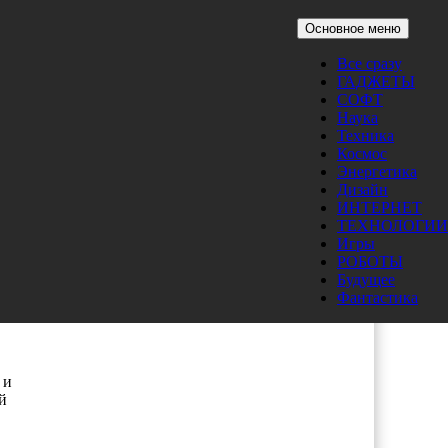
Основное меню
Все сразу
ГАДЖЕТЫ
СОФТ
Наука
Техника
Космос
етов
Энергетика
Дизайн
ИНТЕРНЕТ
ТЕХНОЛОГИИ
Игры
РОБОТЫ
Будущее
ца.
Фантастика
та.
 и
й