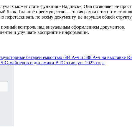
учаях может стать функция «Надпись». Она позволяет не прост
овый блок. Главное преимущество — такая рамка с текстом станов
 перетаскивать по всему документу, не нарушая общей структу
м полный контроль над визуальным оформлением документов,
кценты и улучшать восприятие информации.
муляторные батареи емкостью 684 А•ч и 588 А•ч на выставке R
SIC-майнеров и динамики BTC за август 2025 года