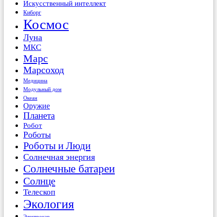
Искусственный интеллект
Киборг
Космос
Луна
МКС
Марс
Марсоход
Медицина
Модульный дом
Океан
Оружие
Планета
Робот
Роботы
Роботы и Люди
Солнечная энергия
Солнечные батареи
Солнце
Телескоп
Экология
Электрокар