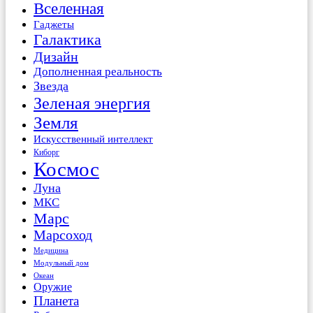
Вселенная
Гаджеты
Галактика
Дизайн
Дополненная реальность
Звезда
Зеленая энергия
Земля
Искусственный интеллект
Киборг
Космос
Луна
МКС
Марс
Марсоход
Медицина
Модульный дом
Океан
Оружие
Планета