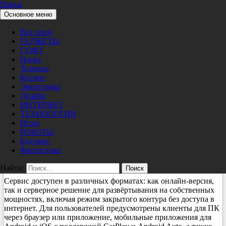
Поиск
Перейти к содержимому
Основное меню
Pro/Hi-Tech
ТЕХНОЛОГИИ
Все сразу
Р7 команда как корпоративный
ГАДЖЕТЫ
коммуникатор: миссия выполнима!
СОФТ
Наука
Техника
12/14/2025
nat
Космос
Энергетика
Дизайн
В современных условиях, когда использование зарубежных
ИНТЕРНЕТ
ИТ-решений становится всё сложнее и рискованнее, особенно
ТЕХНОЛОГИИ
в сфере мессенджеров и видеоконференцсвязи, Р7 предлагает
Игры
российскую альтернативу для корпоративных коммуникаций
РОБОТЫ
– Р7 команду. Этот сервис является частью экосистемы Р7
Будущее
офис и является супераппом, объединяя текстовый чат, аудио-
Фантастика
и видеозвонки с интеграцией в общую платформу для
совместной работы.
Найти:
Сервис доступен в различных форматах: как онлайн-версия,
так и серверное решение для развёртывания на собственных
мощностях, включая режим закрытого контура без доступа в
интернет. Для пользователей предусмотрены клиенты для ПК
через браузер или приложение, мобильные приложения для