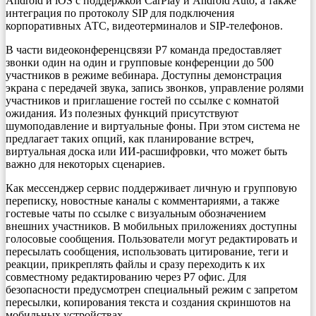
Android и iOS с поддержкой CarPlay и Android Auto, а также
интеграция по протоколу SIP для подключения
корпоративных АТС, видеотерминалов и SIP-телефонов.
В части видеоконференцсвязи Р7 команда предоставляет
звонки один на один и групповые конференции до 500
участников в режиме вебинара. Доступны демонстрация
экрана с передачей звука, запись звонков, управление ролями
участников и приглашение гостей по ссылке с комнатой
ожидания. Из полезных функций присутствуют
шумоподавление и виртуальные фоны. При этом система не
предлагает таких опций, как планирование встреч,
виртуальная доска или ИИ-расшифровки, что может быть
важно для некоторых сценариев.
Как мессенджер сервис поддерживает личную и групповую
переписку, новостные каналы с комментариями, а также
гостевые чаты по ссылке с визуальным обозначением
внешних участников. В мобильных приложениях доступны
голосовые сообщения. Пользователи могут редактировать и
пересылать сообщения, использовать цитирование, теги и
реакции, прикреплять файлы и сразу переходить к их
совместному редактированию через Р7 офис. Для
безопасности предусмотрен специальный режим с запретом
пересылки, копирования текста и создания скриншотов на
мобильных устройствах.