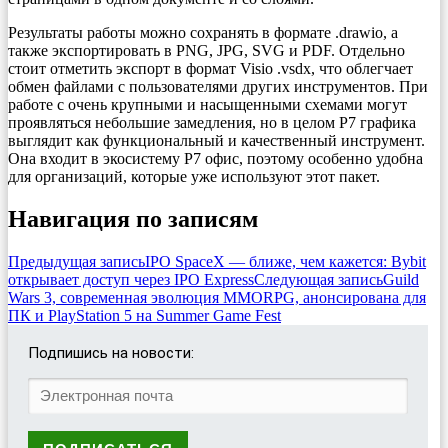
Результаты работы можно сохранять в формате .drawio, а
также экспортировать в PNG, JPG, SVG и PDF. Отдельно
стоит отметить экспорт в формат Visio .vsdx, что облегчает
обмен файлами с пользователями других инструментов. При
работе с очень крупными и насыщенными схемами могут
проявляться небольшие замедления, но в целом Р7 графика
выглядит как функциональный и качественный инструмент.
Она входит в экосистему Р7 офис, поэтому особенно удобна
для организаций, которые уже используют этот пакет.
Навигация по записям
Предыдущая запись
IPO SpaceX — ближе, чем кажется: Bybit
открывает доступ через IPO Express
Следующая запись
Guild
Wars 3, современная эволюция MMORPG, анонсирована для
ПК и PlayStation 5 на Summer Game Fest
Подпишись на новости: