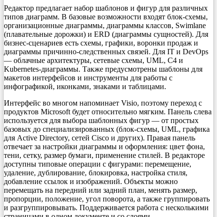
Редактор предлагает набор шаблонов и фигур для различных
типов диаграмм. В базовые возможности входят блок-схемы,
организационные диаграммы, диаграммы классов, Swimlane
(плавательные дорожки) и ERD (диаграммы сущностей). Для
бизнес-сценариев есть схемы, графики, воронки продаж и
диаграммы причинно-следственных связей. Для IT и DevOps
— облачные архитектуры, сетевые схемы, UML, C4 и
Kubernetes-диаграммы. Также предусмотрены шаблоны для
макетов интерфейсов и инструменты для работы с
инфографикой, иконками, знаками и таблицами.
Интерфейс во многом напоминает Visio, поэтому переход с
продуктов Microsoft будет относительно мягким. Панель слева
используется для выбора шаблонных фигур — от простых
базовых до специализированных (блок-схемы, UML, графика
для Active Directory, сетей Cisco и других). Правая панель
отвечает за настройки диаграммы и оформления: цвет фона,
тени, сетку, размер бумаги, применение стилей. В редакторе
доступны типовые операции с фигурами: перемещение,
удаление, дублирование, блокировка, настройка стиля,
добавление ссылок и изображений. Объекты можно
перемещать на передний или задний план, менять размер,
пропорции, положение, угол поворота, а также группировать
и разгруппировывать. Поддерживается работа с несколькими
страницами в одном документе и со слоями.