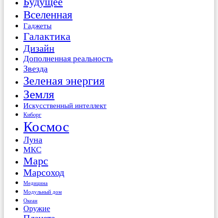
Будущее
Вселенная
Гаджеты
Галактика
Дизайн
Дополненная реальность
Звезда
Зеленая энергия
Земля
Искусственный интеллект
Киборг
Космос
Луна
МКС
Марс
Марсоход
Медицина
Модульный дом
Океан
Оружие