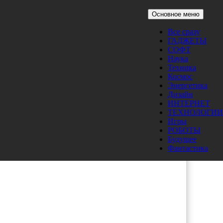
Основное меню
Все сразу
ГАДЖЕТЫ
теры
СОФТ
Наука
Техника
Космос
Энергетика
Дизайн
ИНТЕРНЕТ
ТЕХНОЛОГИИ
Игры
РОБОТЫ
Будущее
Фантастика