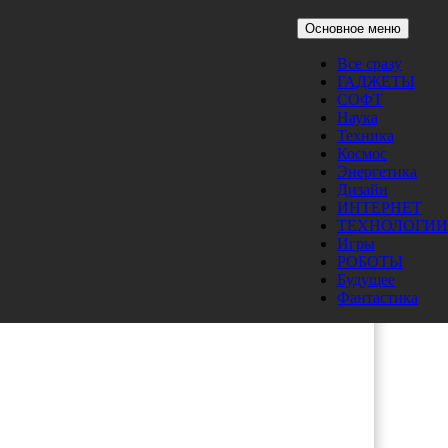
Основное меню
Все сразу
ГАДЖЕТЫ
теры
СОФТ
Наука
Техника
Космос
Энергетика
Дизайн
ИНТЕРНЕТ
ТЕХНОЛОГИИ
Игры
РОБОТЫ
Будущее
Фантастика