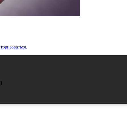
вторизоваться
.
О