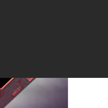
ютеры? Последний Чип Intel® Core™ M может сделать компью