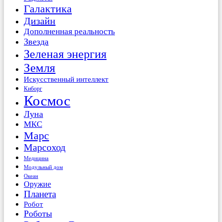
Галактика
Дизайн
Дополненная реальность
Звезда
Зеленая энергия
Земля
Искусственный интеллект
Киборг
Космос
Луна
МКС
Марс
Марсоход
Медицина
Модульный дом
Океан
Оружие
Планета
Робот
Роботы