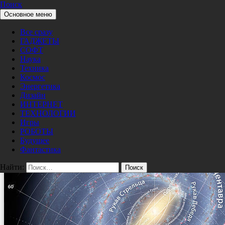
Поиск
Перейти к содержимому
Основное меню
Pro/Hi-Tech
Млечный Путь
Все сразу
ГАДЖЕТЫ
08/16/2014
600 × 600
Пристальные взгляды Хаббла в сердце
СОФТ
древней звездной группы делает новые открытия
Наука
Техника
Космос
Энергетика
Дизайн
ИНТЕРНЕТ
ТЕХНОЛОГИИ
Игры
РОБОТЫ
Будущее
Фантастика
Найти: