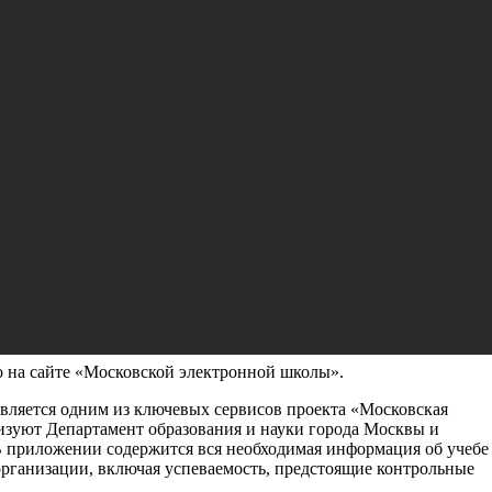
ло доступно в приложении «Дневник
тал доступен сервис «Портфолио учащегося». Он открывает
бенка в школе и кружках. В него так же можно загружать
фикатов и других документов, подтверждающих участие и побед
аука», «Спорт», «Творчество», «Культура» и «Гражданская
ссылки на подборки материалов о личных достижениях школьника
ом уровнях.
о на сайте «Московской электронной школы».
яется одним из ключевых сервисов проекта «Московская
изуют Департамент образования и науки города Москвы и
 приложении содержится вся необходимая информация об учебе
 организации, включая успеваемость, предстоящие контрольные