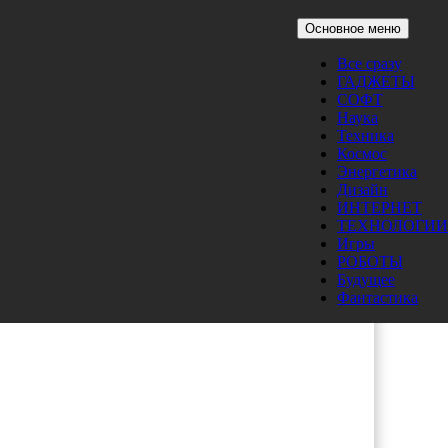
Основное меню
Все сразу
ГАДЖЕТЫ
СОФТ
Наука
Техника
Космос
Энергетика
Дизайн
ИНТЕРНЕТ
ы
ТЕХНОЛОГИИ
Игры
РОБОТЫ
Будущее
 на
Фантастика