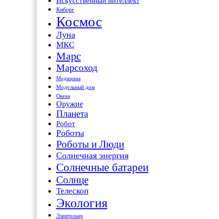
Искусственный интеллект
Киборг
Космос
Луна
МКС
Марс
Марсоход
Медицина
Модульный дом
Океан
Оружие
Планета
Робот
Роботы
Роботы и Люди
Солнечная энергия
Солнечные батареи
Солнце
Телескоп
Экология
Электрокар