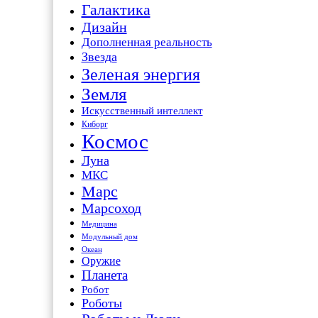
Галактика
Дизайн
Дополненная реальность
Звезда
Зеленая энергия
Земля
Искусственный интеллект
Киборг
Космос
Луна
МКС
Марс
Марсоход
Медицина
Модульный дом
Океан
Оружие
Планета
Робот
Роботы