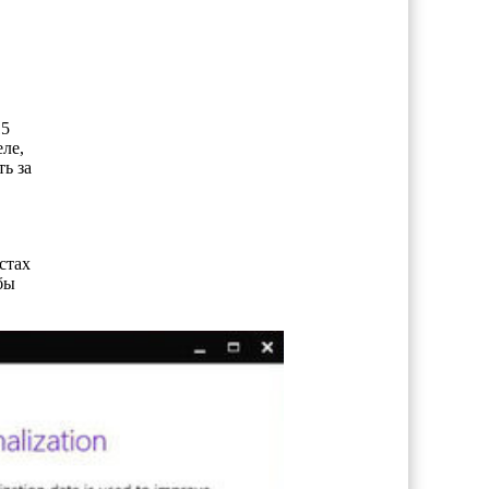
15
ле,
ь за
стах
бы