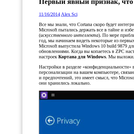
Первый явный признак, что 
11/16/2014
Alex Sci
Все мы знали, что Cortana скоро будет интегр
Microsoft пытались держать все в тайне и из
(
искусственного интеллекта
). По мере приб
год, мы начинаем видеть некоторые из первы
Microsoft выпустила Windows 10 build 9879 дл
обновлениями. Когда вы копаетесь в ZPC нас
настроек
Кортана для Windows
. Мы выложил
Настройки в разделе «конфиденциальности» 
персонализации на вашем компьютере, связа
и предпочтений, это имеет смысл, что Microso
они хранились локально.