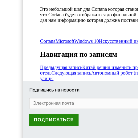
Это небольшой шаг для Cortana которая стан
что Cortana будет отображаться до финально
дал нам информацию которая должна поставит
Cortana
Microsoft
Windows 10
Искусственный ин
Навигация по записям
Предыдущая запись
Китай решил изменить пр
отель
Следующая запись
Автономный робот (по
улицы
Подпишись на новости: