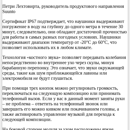
Петри Лехтовирта, руководитель продуктового направления
Suunto
Сертификат IP67 подтверждает, что наушники выдерживают
погружение в воду на глубину до одного метра в течение 30
минут, следовательно, они обладают достаточной прочностью
для работы в самых разных погодных условиях. Наушники
выдерживают диапазон температур от -20°C до 60°C, что
позволяет использовать их в любом климате.
Технология «костного звука» позволяет передавать колебания
непосредственно во внутреннее ухо через скулы, минуя
барабанную перепонку. Это означает, что звуки окружающей
среды, такие как шум приближающейся лавины или
электромобиля не будут глушиться.
При помощи трех кнопок можно регулировать громкость,
переключаться на следующую композицию или принимать
телефонный вызов. Если у вас в данный момент заняты руки
– не проблема – ответить на телефонный звонок или
завершить его можно кивком или покачиванием головы, а
также активировать управление музыкой для перехода к
следующей композиции.
На боковой стороне модуля за ухом расположены яркие