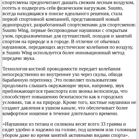
спортсмены предпочитают дышать свежим лесным воздухом,
потеть и подвергать себя физическим нагрузкам. Suunto,
всегда находящаяся в поиске идеального решения, стала
первой спортивной компанией, представившей новый
аудиопродукт, разработанный спортсменами для спортсменов:
Suunto Wing, первые беспроводные наушники с открытым
ухом, предназначенные для путешествий, походов и занятий
спортом на природе и в городе. В отличие от обычных
наушников, передающих акустические колебания по воздуху,
в Suunto Wing используется более инновационный метод
передачи звука.
Технология костной проводимости передает колебания
непосредственно во внутреннее ухо через скулы, обходя
барабанную перепонку. Это позволяет пользователям
продолжать слышать окружающие звуки, например, звук
приближающегося транспорта или звонка велосипеда, что
способствует повышению безопасности как в городских
условиях, так и на природе. Кроме того, костные наушники не
создают давления в ушном канале, что обеспечивает более
комфортное ношение в течение длительного времени.
«Наушники из титана и силикона весят всего 33 грамма и
сидят удобно и надежно на голове, под шлемом или головным
убором даже во время занятий активными видами спорта».