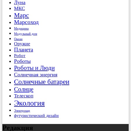
Луна
МКС
Марс
Марсоход
Медицина
Модульный дом
Океан
Оружие
Планета
Робот
Роботы
Роботы и Люди
Солнечная энергия
Солнечные батареи
Солнце
Телескоп
Экология
Электрокар
футуристический дизайн
Редакция