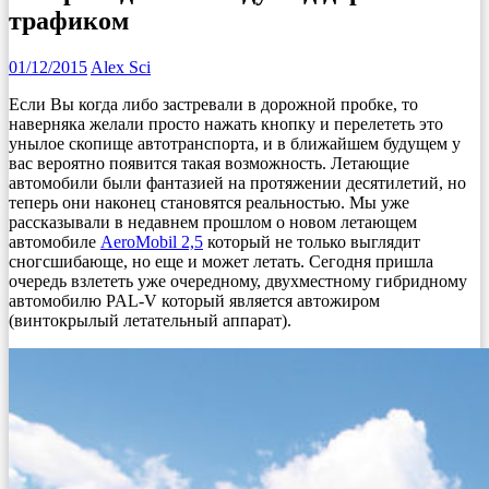
трафиком
01/12/2015
Alex Sci
Если Вы когда либо застревали в дорожной пробке, то
наверняка желали просто нажать кнопку и перелететь это
унылое скопище автотранспорта, и в ближайшем будущем у
вас вероятно появится такая возможность. Летающие
автомобили были фантазией на протяжении десятилетий, но
теперь они наконец становятся реальностью. Мы уже
рассказывали в недавнем прошлом о новом летающем
автомобиле
AeroMobil 2,5
который не только выглядит
сногсшибающе, но еще и может летать. Сегодня пришла
очередь взлететь уже очередному, двухместному гибридному
автомобилю PAL-V который является автожиром
(винтокрылый летательный аппарат).