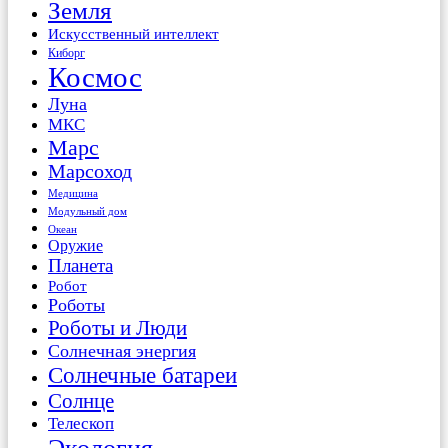
Земля
Искусственный интеллект
Киборг
Космос
Луна
МКС
Марс
Марсоход
Медицина
Модульный дом
Океан
Оружие
Планета
Робот
Роботы
Роботы и Люди
Солнечная энергия
Солнечные батареи
Солнце
Телескоп