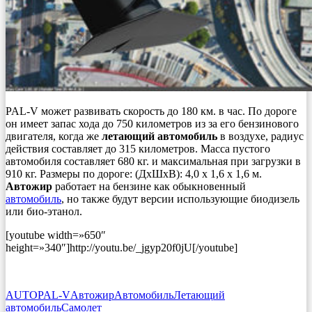
PAL-V может развивать скорость до 180 км. в час. По дороге
он имеет запас хода до 750 километров из за его бензинового
двигателя, когда же
летающий автомобиль
в воздухе, радиус
действия составляет до 315 километров. Масса пустого
автомобиля составляет 680 кг. и максимальная при загрузки в
910 кг. Размеры по дороге: (ДхШхВ): 4,0 х 1,6 х 1,6 м.
Автожир
работает на бензине как обыкновенный
автомобиль
, но также будут версии использующие биодизель
или био-этанол.
[youtube width=»650″
height=»340″]http://youtu.be/_jgyp20f0jU[/youtube]
AUTO
PAL-V
Автожир
Автомобиль
Летающий
автомобиль
Самолет