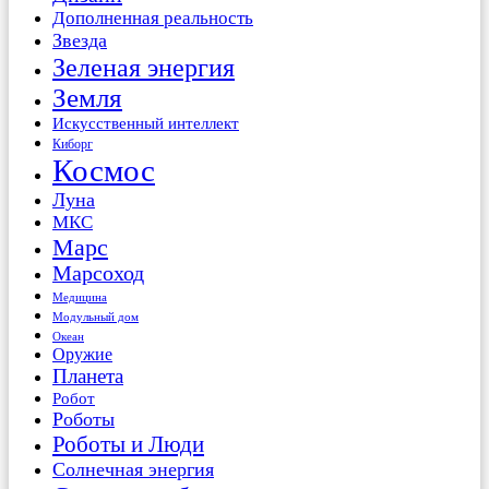
Дополненная реальность
Звезда
Зеленая энергия
Земля
Искусственный интеллект
Киборг
Космос
Луна
МКС
Марс
Марсоход
Медицина
Модульный дом
Океан
Оружие
Планета
Робот
Роботы
Роботы и Люди
Солнечная энергия