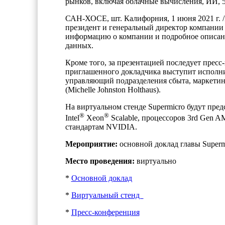
рынков, включая облачные вычисления, ИИ, 
САН-ХОСЕ, шт. Калифорния, 1 июня 2021 г. 
президент и генеральный директор компании S
информацию о компании и подробное описани
данных.
Кроме того, за презентацией последует пресс
приглашенного докладчика выступит исполни
управляющий подразделения сбыта, маркетин
(Michelle Johnston Holthaus).
На виртуальном стенде Supermicro будут пре
®
®
Intel
Xeon
Scalable, процессоров 3rd Gen
стандартам NVIDIA.
Мероприятие:
основной доклад главы Superm
Место проведения:
виртуально
*
Основной доклад
*
Виртуальный стенд
*
Пресс-конференция