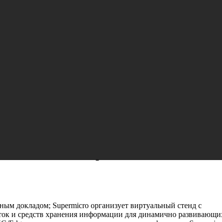
 доклад главы Supermicro на COMPUT
ным докладом; Supermicro организует виртуальный стенд с
ток и средств хранения информации для динамично развивающи