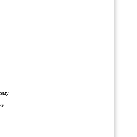
сему
ки