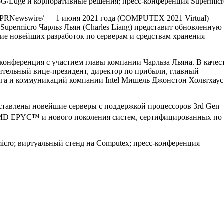
5G/Edge и корпоративные решения; пресс-конференция Supermic
/PRNewswire/ — 1 июня 2021 года (COMPUTEX 2021 Virtual)
upermicro Чарльз Льян (Charles Liang) представит обновленную
е новейших разработок по серверам и средствам хранения
-конференция с участием главы компании Чарльза Льяна. В качес
тельный вице-президент, директор по прибыли, главный
га и коммуникаций компании Intel Мишель Джонстон Хольтхаус
дставлены новейшие серверы с поддержкой процессоров 3rd Gen
 AMD EPYC™ и нового поколения систем, сертифицированных по
icro; виртуальный стенд на Computex; пресс-конференция