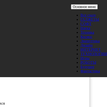
Основное меню
Все сразу
ГАДЖЕТЫ
СОФТ
Наука
Техника
Космос
Энергетика
Дизайн
ИНТЕРНЕТ
ТЕХНОЛОГИИ
Игры
РОБОТЫ
Будущее
Фантастика
EX
хся