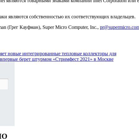
Intel являются товарными знаками компании Intel Corporation или 
наки являются собственностью их соответствующих владельцев.
ег Кауфман), Super Micro Computer, Inc.,
pr@supermicro.co
вляет новые интегрированные тепловые коллекторы для
 впервые берет штурмом «Стримфест 2021» в Москве
НО