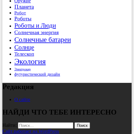
Оружие
Планета
Робот
Роботы
Роботы и Люди
Солнечная энергия
Солнечные батареи
Солнце
Телескоп
Экология
Электрокар
футуристический дизайн
Редакция
О сайте
НАЙДИ ЧТО ТЕБЕ ИНТЕРЕСНО
Найти:
Сайт работает на WordPress