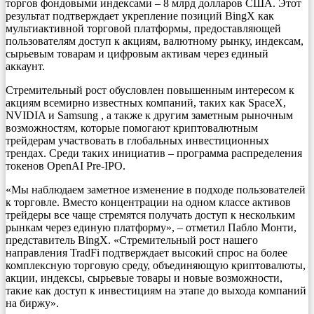
торгов фондовыми индексами – 8 млрд долларов США. Этот
результат подтверждает укрепление позиций BingX как
мультиактивной торговой платформы, предоставляющей
пользователям доступ к акциям, валютному рынку, индексам,
сырьевым товарам и цифровым активам через единый
аккаунт.
Стремительный рост обусловлен повышенным интересом к
акциям всемирно известных компаний, таких как SpaceX,
NVIDIA и Samsung , а также к другим заметным рыночным
возможностям, которые помогают криптовалютным
трейдерам участвовать в глобальных инвестиционных
трендах. Среди таких инициатив – программа распределения
токенов OpenAI Pre-IPO.
«Мы наблюдаем заметное изменение в подходе пользователей
к торговле. Вместо концентрации на одном классе активов
трейдеры все чаще стремятся получать доступ к нескольким
рынкам через единую платформу», – отметил Пабло Монти,
представитель BingX. «Стремительный рост нашего
направления TradFi подтверждает высокий спрос на более
комплексную торговую среду, объединяющую криптовалюты,
акции, индексы, сырьевые товары и новые возможности,
такие как доступ к инвестициям на этапе до выхода компаний
на биржу».