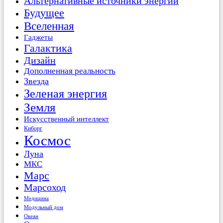
Альтернативные источники энергии
Будущее
Вселенная
Гаджеты
Галактика
Дизайн
Дополненная реальность
Звезда
Зеленая энергия
Земля
Искусственный интеллект
Киборг
Космос
Луна
МКС
Марс
Марсоход
Медицина
Модульный дом
Океан