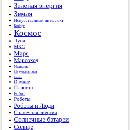
Зеленая энергия
Земля
Искусственный интеллект
Киборг
Космос
Луна
МКС
Марс
Марсоход
Медицина
Модульный дом
Океан
Оружие
Планета
Робот
Роботы
Роботы и Люди
Солнечная энергия
Солнечные батареи
Солнце