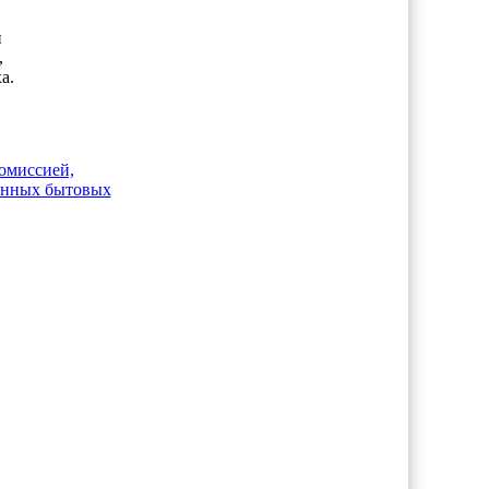
и
,
а.
омиссией,
ванных бытовых