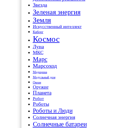
Звезда
Зеленая энергия
Земля
Искусственный интеллект
Киборг
Космос
Луна
МКС
Марс
Марсоход
Медицина
Модульный дом
Океан
Оружие
Планета
Робот
Роботы
Роботы и Люди
Солнечная энергия
Солнечные батареи