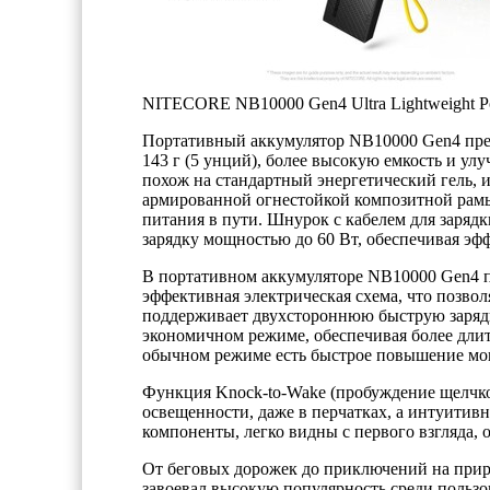
NITECORE NB10000 Gen4 Ultra Lightweight P
Портативный аккумулятор NB10000 Gen4 пред
143 г (5 унций), более высокую емкость и у
похож на стандартный энергетический гель, и 
армированной огнестойкой композитной рам
питания в пути. Шнурок с кабелем для заряд
зарядку мощностью до 60 Вт, обеспечивая э
В портативном аккумуляторе NB10000 Gen4 п
эффективная электрическая схема, что позво
поддерживает двухстороннюю быструю зарядк
экономичном режиме, обеспечивая более длит
обычном режиме есть быстрое повышение мощ
Функция Knock-to-Wake (пробуждение щелчко
освещенности, даже в перчатках, а интуити
компоненты, легко видны с первого взгляда, 
От беговых дорожек до приключений на прир
завоевал высокую популярность среди пользо