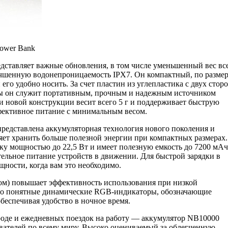
ower Bank
ставляет важные обновления, в том числе уменьшенный вес вс
лучшенную водонепроницаемость IPX7. Он компактный, по разме
его удобно носить. За счет пластин из углепластика с двух стор
ы он служит портативным, прочным и надежным источником
ки новой конструкции весит всего 5 г и поддерживает быструю
ффективное питание с минимальным весом.
редставлена аккумуляторная технология нового поколения и
ляет хранить больше полезной энергии при компактных размерах
у мощностью до 22,5 Вт и имеет полезную емкость до 7200 мАч
ельное питание устройств в движении. Для быстрой зарядки в
ности, когда вам это необходимо.
м) повышает эффективность использования при низкой
вно понятные динамические RGB-индикаторы, обозначающие
обеспечивая удобство в ночное время.
оде и ежедневных поездок на работу — аккумулятор NB10000
вателей по всему миру. Высоко оцениваемый за облегченную