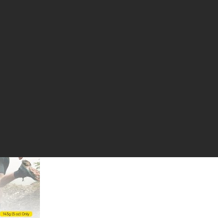
вый стандарт среди сверхлегких
 новый NB10000 Gen4, вес 143 грамма,
ECORENB10000 Gen4 спортивного класса, поступивший в прода
решением электропитания для пользователей по всему миру. Он
ом и надежном мобильном источнике питания с высокими
 по пересеченной местности, любителей походов, кемпинга и