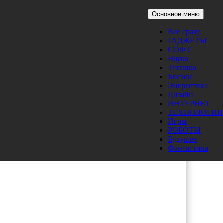
Основное меню
Все сразу
ГАДЖЕТЫ
СОФТ
Наука
Техника
Космос
Энергетика
Дизайн
жу
ИНТЕРНЕТ
ТЕХНОЛОГИИ
Игры
РОБОТЫ
Будущее
Фантастика