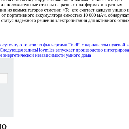
чил положительные отзывы на разных платформах и в разных
ин из комментаторов отметил: «Те, кто считает каждую унцию 
от портативного аккумулятора емкостью 10 000 мАч, обнаружат
о статус надежного решения электропитания для активного отдых
лосуточную торговлю фьючерсами TradFi с карнавалом нулевой к
Следующая запись
Hoymiles запускает производство интегриро
н энергетической независимости умного дома
НО