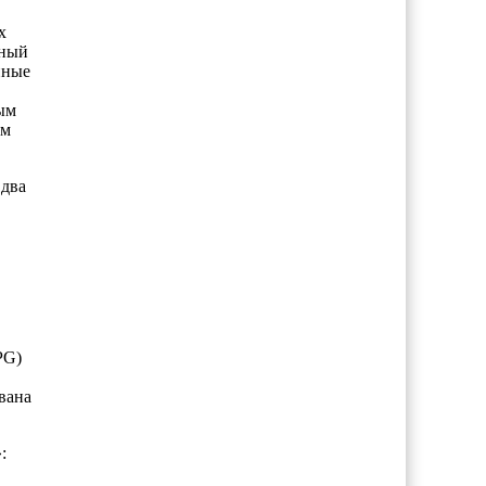
х
рный
нные
ым
ом
 два
PG)
вана
: