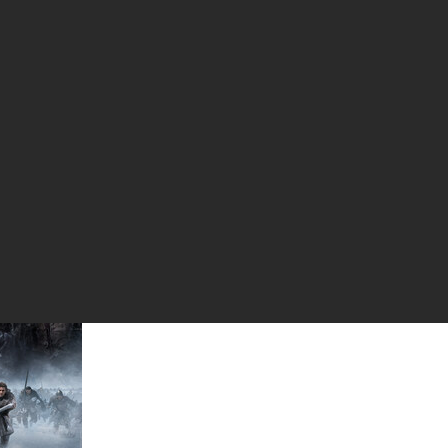
гру «Игра престолов: Королевский тракт
оценным релизом
здатель высококачественных видеоигр, объявила, что ее новая и
f Thrones: Kingsroad) с сегодняшнего дня доступна в версии для