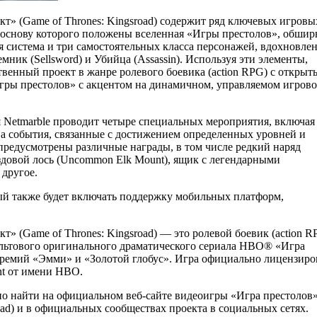
кт» (Game of Thrones: Kingsroad) содержит ряд ключевых игровы
 основу которого положены вселенная «Игры престолов», обши
я система и три самостоятельных класса персонажей, вдохновле
мник (Sellsword) и Убийца (Assassin). Используя эти элементы,
твенный проект в жанре ролевого боевика (action RPG) с открыт
ры престолов» с акцентом на динамичном, управляемом игров
 Netmarble проводит четыре специальных мероприятия, включая
ва события, связанные с достижением определенных уровней и
редусмотрены различные награды, в том числе редкий наряд
 ездовой лось (Uncommon Elk Mount), ящик с легендарными
 другое.
й также будет включать поддержку мобильных платформ,
т» (Game of Thrones: Kingsroad) — это ролевой боевик (action R
льтового оригинального драматического сериала HBO® «Игра
 премий «Эмми» и «Золотой глобус». Игра официально лицензиро
ent от имени HBO.
 найти на официальном веб-сайте видеоигры «Игра престолов»
oad) и в официальных сообществах проекта в социальных сетях.