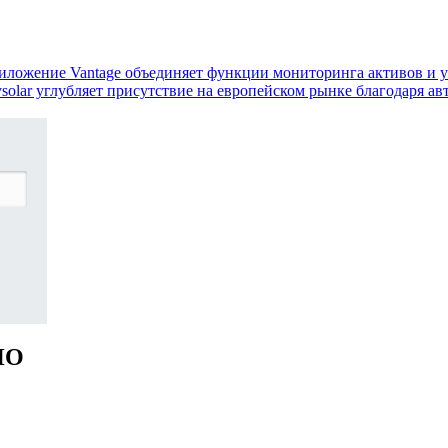
иложение Vantage объединяет функции мониторинга активов и 
tysolar углубляет присутствие на европейском рынке благодаря 
НО