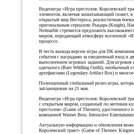
Видеоигра «Игра престолов: Королевский тра
элементов, включая захватывающий сюжет, в
открытый мир Вестероса, реалистичная боева
оригинальным сериалом: Рыцарь (Knight), Нае
Netmarble стремится предложить высококачес
миром, передающий атмосферу вселенной «Иг
процессе.
В честь выхода версии игры для ПК компания
события с наградами за ежедневный вход и д
выполнением игровых заданий. Для игроков п
одичалого (Rare Wildling Outfit), необычный
артефактами (Legendary Artifact Box) и многое
Полноценный глобальный релиз игры, которы
запланирован на 21 мая.
Видеоигра «Игра престолов: Королевский трак
с открытым миром, созданный по мотивам ку
престолов» (Game of Thrones), удостоенного
компанией Warner Bros. Interactive Entertainm
Актуальную информацию и обновления можно
Королевский тракт» (Game of Thrones: Kingsr