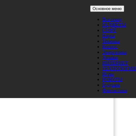
Основное меню
Все сразу
»
ГАДЖЕТЫ
СОФТ
Наука
Техника
Космос
Энергетика
гра
Дизайн
 ПК.
ИНТЕРНЕТ
ТЕХНОЛОГИИ
Игры
РОБОТЫ
Будущее
Фантастика