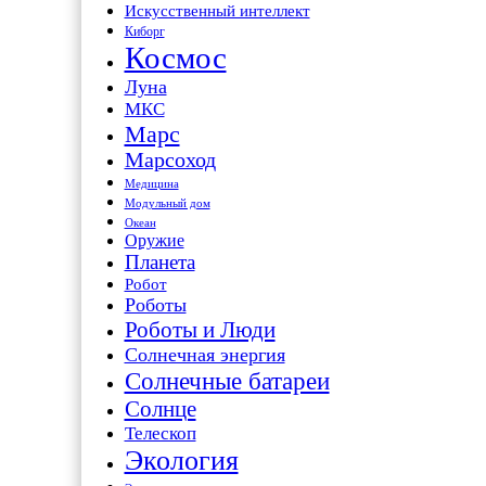
Искусственный интеллект
Киборг
Космос
Луна
МКС
Марс
Марсоход
Медицина
Модульный дом
Океан
Оружие
Планета
Робот
Роботы
Роботы и Люди
Солнечная энергия
Солнечные батареи
Солнце
Телескоп
Экология