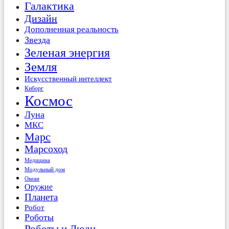
Галактика
Дизайн
Дополненная реальность
Звезда
Зеленая энергия
Земля
Искусственный интеллект
Киборг
Космос
Луна
МКС
Марс
Марсоход
Медицина
Модульный дом
Океан
Оружие
Планета
Робот
Роботы