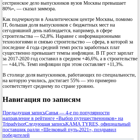
сестринское дело выпускников вузов Москвы превышает
80%», — сказал заммэра.
Как подчеркнули в Аналитическом центре Москвы, помимо
IT, большая доля выпускников с бюджетных мест на
сегодняшний день наблюдается, например, в сфере
строительства — 62,8%. Наравне с информационными
технологиями и связью строительство — сфера, в которой за
последние 4 года средний темп роста заработных плат
существенно превышает темпы инфляции. В IT рост зарплат
за 2017-2020 год составил в среднем +46,6%, а в строительстве
— +44,1%. Темп инфляции при этом составляет +11,3%.
В столице доля выпускников, работающих по специальности,
на которую учились, достигает 55% — это примерно
соответствует среднему по стране уровню.
Навигация по записям
Предыдущая запись
Санья — 4-е по популярности
направление в рейтинге «Выбор путешественников» на
Tripadvisor
Следующая запись
KAMA TYRES, официальный
поставщик ралли «Шелковый путь-2021», поздравил
победителей