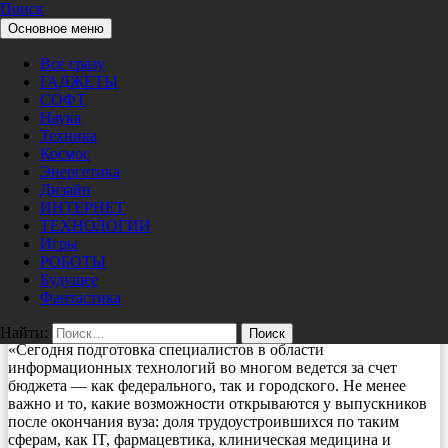
Поиск
Перейти к содержимому
Основное меню
Pro/Hi-Tech
ТЕХНОЛОГИИ
Все сразу
Наиболее востребованных
ГАДЖЕТЫ
специалистов в Москве готовят
СОФТ
Наука
преимущественно за счет бюджета
Техника
Космос
Энергетика
07/17/2021
nat
Дизайн
Специалистов наиболее востребованных отраслей вузы в
ИНТЕРНЕТ
Москве готовят преимущественно за счет федерального или
ТЕХНОЛОГИИ
городского бюджета. Для находящейся в топе по
Игры
востребованности IT сферы, почти 80% всех выпускников
РОБОТЫ
обучались за счет государства сообщил заместитель Мэра
Будущее
Москвы по вопросам экономической политики и
Фантастика
имущественно-земельных отношений Владимир Ефимов.
Найти:
«Сегодня подготовка специалистов в области
информационных технологий во многом ведется за счет
бюджета — как федерального, так и городского. Не менее
важно и то, какие возможности открываются у выпускников
после окончания вуза: доля трудоустроившихся по таким
сферам, как IT, фармацевтика, клиническая медицина и