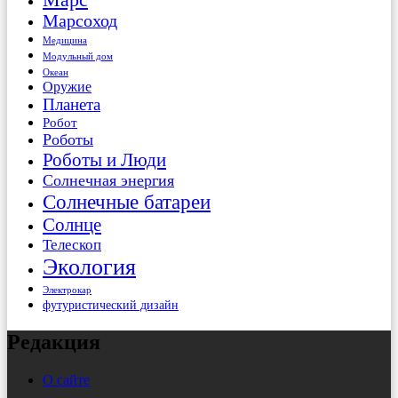
Марсоход
Медицина
Модульный дом
Океан
Оружие
Планета
Робот
Роботы
Роботы и Люди
Солнечная энергия
Солнечные батареи
Солнце
Телескоп
Экология
Электрокар
футуристический дизайн
Редакция
О сайте