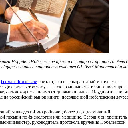
рлинга Норрбю «Нобелевские премии и сюрпризы природы». Релиз
ейцарского инвестиционного холдинга GL Asset Management и ли
t
Герман Лиллевяли
считает, что высокоразвитый интеллект —
несе. Доказательство тому — эксклюзивные стратегии инвестиров
лучать доход независимо от динамики рынка. Неудивительно, ч
д на российский рынок книги, посвященной нобелевским лауре
щийся шведский микробиолог, более двух десятилетий
кой премии по физиологии или медицине. Сегодня он хранитель
емониймейстер, руководитель протокола вручения Нобелевской