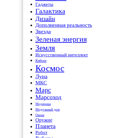
Гаджеты
Галактика
Дизайн
Дополненная реальность
Звезда
Зеленая энергия
Земля
Искусственный интеллект
Киборг
Космос
Луна
МКС
Марс
Марсоход
Медицина
Модульный дом
Океан
Оружие
Планета
Робот