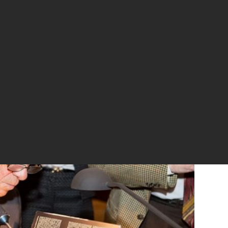
а книга Эрлинга Норрбю «Нобелевские
ы»