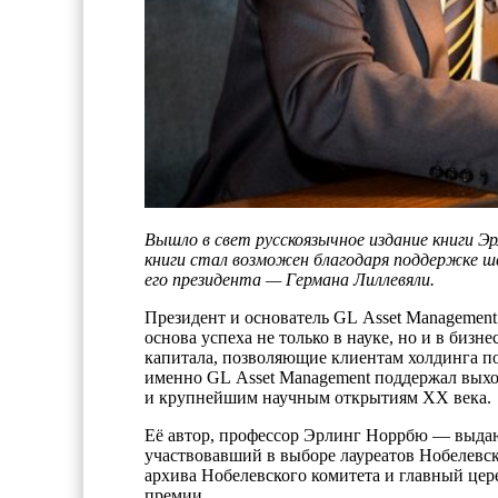
Вышло в свет русскоязычное издание книги Э
книги стал возможен благодаря поддержке шв
его президента — Германа Лиллевяли.
Президент и основатель GL Asset Managemen
основа успеха не только в науке, но и в биз
капитала, позволяющие клиентам холдинга по
именно GL Asset Management поддержал выхо
и крупнейшим научным открытиям XX века.
Её автор, профессор Эрлинг Норрбю — выдаю
участвовавший в выборе лауреатов Нобелевс
архива Нобелевского комитета и главный цер
премии.