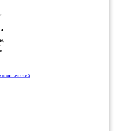
ь
ии
е,
е
в.
хнологический