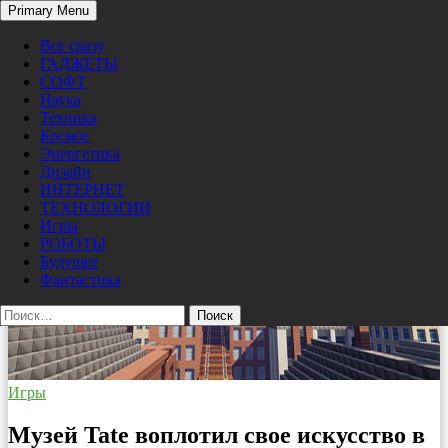
Search
Primary Menu
Skip
Pro/Hi-Tech
to
Все сразу
content
ГАДЖЕТЫ
СОФТ
Наука
Техника
Космос
Энергетика
Дизайн
ИНТЕРНЕТ
ТЕХНОЛОГИИ
Игры
РОБОТЫ
Будущее
Фантастика
Найти:
Игры
Музей Tate воплотил свое искусство в