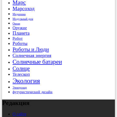
Марс
Марсоход
Медицина
Модульный дом
Океан
Оружие
Планета
Робот
Роботы
Роботы и Люди
Солнечная энергия
Солнечные батареи
Солнце
Телескоп
Экология
Электрокар
футуристический дизайн
Редакция
О сайте