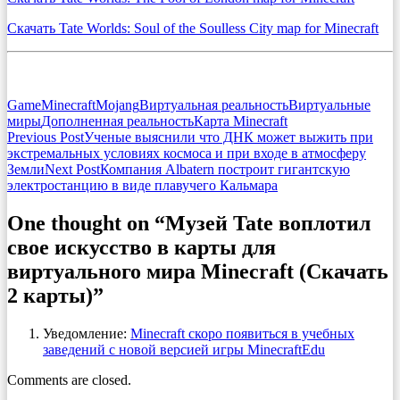
Скачать Tate Worlds: Soul of the Soulless City map for Minecraft
Game
Minecraft
Mojang
Виртуальная реальность
Виртуальные
миры
Дополненная реальность
Карта Minecraft
Post
Previous Post
Ученые выяснили что ДНК может выжить при
экстремальных условиях космоса и при входе в атмосферу
navigation
Земли
Next Post
Компания Albatern построит гигантскую
электростанцию в виде плавучего Кальмара
One thought on “Музей Tate воплотил
свое искусство в карты для
виртуального мира Minecraft (Скачать
2 карты)”
Уведомление:
Minecraft скоро появиться в учебных
заведений с новой версией игры MinecraftEdu
Comments are closed.