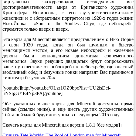
виртуальных экскурсоводов, исследуемых все
достопримечательности мира от Британского художника
Кристофера Невинсона, с его футуристическим-стилем
живописи и с абстрактным портретом из 1920-х годов жизни
Нью-Йорка «Soul of the Soulless City», где небоскребы
стремятся только вверх и вверх.
Эта карта для Minecraft является представлением о Нью-Йорке
в свои 1920 годы, когда он был шумным и быстро
меняющимся местом, а его новые небоскребы и железные
дороги были воплощением динамизма современного
мегаполиса. Звуки ревущих двадцатых будут сопровождать
ваше путешествие от небоскреба к небоскребу, где опасный
заоблачный обед и безумные гонки направят Вас прямиком в
кинотеатр безумных 20-х.
[youtube]http://youtu.be/OLsz1OZ9bpc?list=UU2isDei-
lrNSrgGYE4Np3PA[/youtube]
Обе указанных выше карты для Minecraft доступны прямо
сейчас (ссылки ниже), а еще шесть других художественных
Тейта пейзажей будут доступны в следующем 2015 году.
Скачать карты для Minecraft для версии 1.8.1 [без модов]↓
Скачать Tate Worlds: The Pool of London map for Minecraft