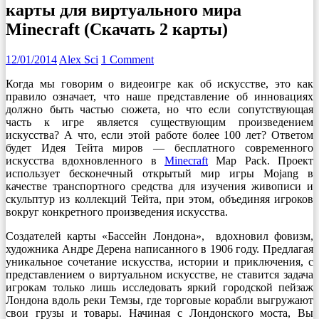
карты для виртуального мира
Minecraft (Скачать 2 карты)
12/01/2014
Alex Sci
1 Comment
Когда мы говорим о видеоигре как об искусстве, это как
правило означает, что наше представление об инновациях
должно быть частью сюжета, но что если сопутствующая
часть к игре является существующим произведением
искусства? А что, если этой работе более 100 лет? Ответом
будет Идея Тейта миров — бесплатного современного
искусства вдохновленного в
Minecraft
Map Pack. Проект
использует бесконечный открытый мир игры Mojang в
качестве транспортного средства для изучения живописи и
скульптур из коллекций Тейта, при этом, объединяя игроков
вокруг конкретного произведения искусства.
Создателей карты «Бассейн Лондона», вдохновил фовизм,
художника Андре Дерена написанного в 1906 году. Предлагая
уникальное сочетание искусства, истории и приключения, с
представлением о виртуальном искусстве, не ставится задача
игрокам только лишь исследовать яркий городской пейзаж
Лондона вдоль реки Темзы, где торговые корабли выгружают
свои грузы и товары. Начиная с Лондонского моста, Вы