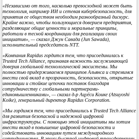
«Независимо от того, насколько превосходной может быть
технология, например ИИ и сетевая кибербезопасность, для
принятия ее обществом необходим разнообразный дискурс.
Крайне важно, чтобы пользующиеся доверием предприятия,
разделяющие общие ценности и моральные принципы,
работали в тесной координации для реализации своих
инициатив», — сказал Джун Савада (Jun Sawada),
исполнительный председатель NTT.
«Компания Rapidus гордится тем, что присоединилась к
Trusted Tech Alliance, признавая важность заслуживающей
доверия глобальной технологической экосистемы. Мы
полностью придерживаемся принципов Альянса и стремимся
внести свой вклад в прозрачность, безопасность, открытые
инновации и стойкие цепочки поставок благодаря
сотрудничеству с глобальными партнерами-
единомышленниками», — сказал д-р Ацуёси Коике (Atsuyoshi
Koike), генеральный директор Rapidus Corporation.
«Мы гордимся тем, что присоединились к Trusted Tech Alliance
для развития безопасной и надежной цифровой
инфраструктуры. С помощью этой инициативы мы хотим
внести вклад в повышение цифровой безопасности и
содействовать инновациям путем международного
сотрудничества. В эпоху быстрой цифровой трансформации