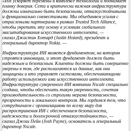
«ИИ ускоряет перемены в комплексе технологий и поднимает
планку доверия. Сети и критически важная инфраструктура
должны изначально быть безопасными, отказоустойчивыми
и функционально совместимыми. Мы объединяем усилия с
отраслевыми партнерами в рамках Trusted Tech Alliance,
чтобы укрепить эту основу в условиях глобального
масштабирования искусственного интеллекта, —
сказал Джастин Хотард (Justin Hotard), президент и
генеральный директор Nokia.
—
Инфраструктура ИИ является фундаментом, на котором
строятся инновации, и этот фундамент должен быть
надежным и безопасным. Клиенты должны быть совершенно
уверены в том, где располагаются их данные, как они
защищены и кто управляет системами, обеспечивающими
работу используемого ими искусственного интеллекта.
Инфраструктура суверенного ИИ компании Nscale специально
создана, чтобы обеспечить такую уверенность, сочетая
производительность со строгими мерами безопасности,
прозрачности и локального контроля. Мы гордимся тем, что
сотрудничаем с организациями по всему миру для
распространения ИИ с обеспечением безопасности,
надежности и долгосрочной отказоустойчивости», —
сказал Джош Пейн (Josh Payne), основатель и генеральный
директор Nscale.