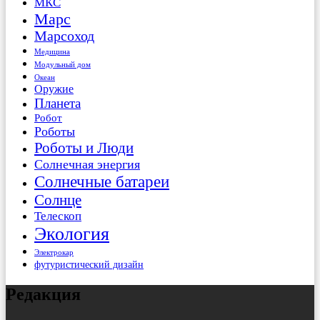
МКС
Марс
Марсоход
Медицина
Модульный дом
Океан
Оружие
Планета
Робот
Роботы
Роботы и Люди
Солнечная энергия
Солнечные батареи
Солнце
Телескоп
Экология
Электрокар
футуристический дизайн
Редакция