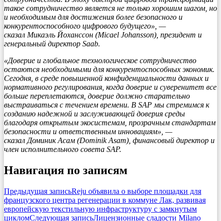
такое сотрудничество является не только хорошим шагом, но
и необходимым для достижения более безопасного и
конкурентоспособного цифрового будущего», —
сказал Микаэль Йоханссон (Micael Johansson), президент и
генеральный директор Saab.
«Доверие и глобальное технологическое сотрудничество
остаются необходимыми для конкурентоспособных экономик.
Сегодня, в среде повышенной конфиденциальности данных и
нормативного регулирования, когда доверие и суверенитет все
больше переплетаются, доверие должно старательно
выстраиваться с течением времени. В SAP мы стремимся к
созданию надежной и заслуживающей доверия среды
благодаря открытым экосистемам, прозрачным стандартам
безопасности и ответственным инновациям», —
сказал Доминик Асам (Dominik Asam), финансовый директор и
член исполнительного совета SAP.
Навигация по записям
Предыдущая запись
Reju объявила о выборе площадки для
французского центра регенерации в коммуне Лак, развивая
европейскую текстильную инфраструктуру с замкнутым
циклом
Следующая запись
Лицензионные сладости Milano