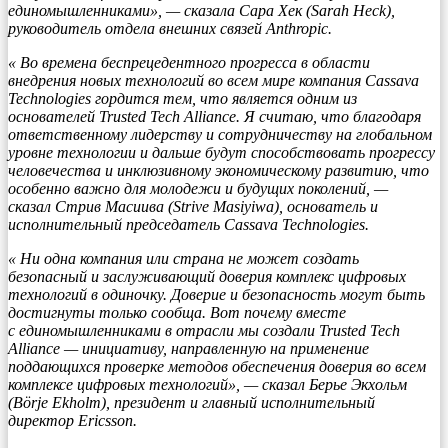
единомышленниками», — сказала Сара Хек (Sarah Heck),
руководитель отдела внешних связей Anthropic.
«
Во времена беспрецедентного прогресса в области
внедрения новых технологий во всем мире компания Cassava
Technologies гордится тем, что является одним из
основателей Trusted Tech Alliance. Я считаю, что благодаря
ответственному лидерству и сотрудничеству на глобальном
уровне технологии и дальше будут способствовать прогрессу
человечества и инклюзивному экономическому развитию, что
особенно важно для молодежи и будущих поколений, —
сказал Стрив Масиива (Strive Masiyiwa), основатель и
исполнительный председатель Cassava Technologies.
«
Ни одна компания или страна не может создать
безопасный и заслуживающий доверия комплекс цифровых
технологий в одиночку. Доверие и безопасность могут быть
достигнуты только сообща. Вот почему вместе
с единомышленниками в отрасли мы создали Trusted Tech
Alliance — инициативу, направленную на применение
поддающихся проверке методов обеспечения доверия во всем
комплексе цифровых технологий», — сказал Берье Экхольм
(Börje Ekholm), президент и главный исполнительный
директор Ericsson.