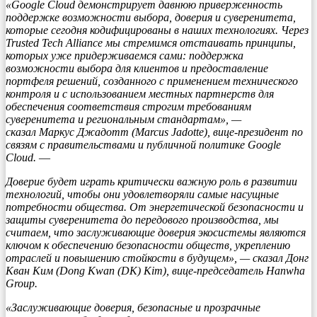
«Google Cloud демонстрирует давнюю приверженность
поддержке возможности выбора, доверия и суверенитета,
которые сегодня кодифицированы в наших технологиях. Через
Trusted Tech Alliance мы стремимся отстаивать принципы,
которых уже придерживаемся сами: поддержка
возможности выбора для клиентов и предоставление
портфеля решений, созданного с применением технического
контроля и с использованием местных партнерств для
обеспечения соответствия строгим требованиям
суверенитета и региональным стандартам»,
—
сказал Маркус Джадотт (Marcus Jadotte), вице-президент по
связям с правительствами и публичной политике Google
Cloud.
—
Доверие будет играть критически важную роль в развитии
технологий, чтобы они удовлетворяли самые насущные
потребности общества. От энергетической безопасности и
защиты суверенитета до передового производства, мы
считаем, что заслуживающие доверия экосистемы являются
ключом к обеспечению безопасности обществ, укреплению
отраслей и повышению стойкости в будущем», — сказал Донг
Кван Ким (Dong Kwan (DK) Kim), вице-председатель Hanwha
Group.
«Заслуживающие доверия, безопасные и прозрачные