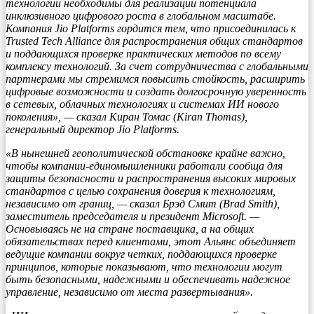
технологии необходимы для реализации потенциала
инклюзивного цифрового роста в глобальном масштабе.
Компания Jio Platforms гордится тем, что присоединилась к
Trusted Tech Alliance для распространения общих стандартов
и поддающихся проверке практических методов по всему
комплексу технологий. За счет сотрудничества с глобальными
партнерами мы стремимся повысить стойкость, расширить
цифровые возможности и создать долгосрочную уверенность
в сетевых, облачных технологиях и системах ИИ нового
поколения», — сказал Киран Томас (Kiran Thomas),
генеральный директор Jio Platforms.
«В нынешней геополитической обстановке крайне важно,
чтобы компании-единомышленники работали сообща для
защиты безопасности и распространения высоких мировых
стандартов с целью сохранения доверия к технологиям,
независимо от границ, — сказал Брэд Смит (Brad Smith),
заместитель председателя и президент Microsoft. —
Основываясь не на стране поставщика, а на общих
обязательствах перед клиентами, этот Альянс объединяет
ведущие компании вокруг четких, поддающихся проверке
принципов, которые показывают, что технологии могут
быть безопасными, надежными и обеспечивать надежное
управление, независимо от места развертывания».