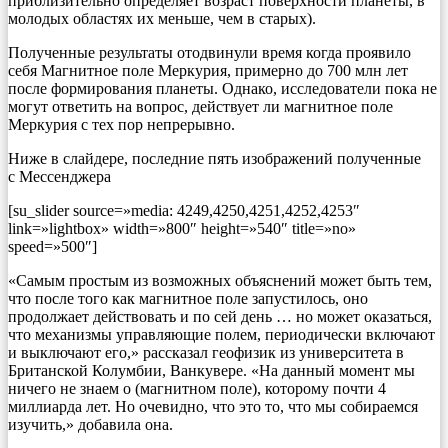
приблизительно определяет возраст поверхности планеты, в
молодых областях их меньше, чем в старых).
Полученные результаты отодвинули время когда проявило
себя Магнитное поле Меркурия, примерно до 700 млн лет
после формирования планеты. Однако, исследователи пока не
могут ответить на вопрос, действует ли магнитное поле
Меркурия с тех пор непрерывно.
Ниже в слайдере, последние пять изображений полученные
с Мессенджера
[su_slider source=»media: 4249,4250,4251,4252,4253″
link=»lightbox» width=»800″ height=»540″ title=»no»
speed=»500″]
«Самым простым из возможных объяснений может быть тем,
что после того как магнитное поле запустилось, оно
продолжает действовать и по сей день … но может оказаться,
что механизмы управляющие полем, периодически включают
и выключают его,» рассказал геофизик из университета в
Британской Колумбии, Ванкувере. «На данный момент мы
ничего не знаем о (магнитном поле), которому почти 4
миллиарда лет. Но очевидно, что это то, что мы собираемся
изучить,» добавила она.