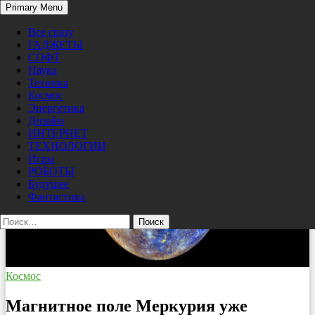
Search
Primary Menu
Skip
Pro/Hi-Tech
to
Все сразу
content
ГАДЖЕТЫ
СОФТ
Наука
Техника
Космос
Энергетика
Дизайн
ИНТЕРНЕТ
ТЕХНОЛОГИИ
Игры
РОБОТЫ
Будущее
Фантастика
Найти:
Космос
Магнитное поле Меркурия уже