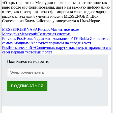
«Открытие, что на Меркурии появилось магнитное поле так
рано после его формирования, дает нам важную информацию
о том, как и когда планета сформировала свое жидкое ядро,»
рассказал ведущий ученый миссии MESSENGER, Шон
Соломон, из Колумбийского университета в Нью-Йорке.
MESSENGER
NASA
Космос
Магнитное поле
Меркурия
Меркурий
Солнечная система
Post
Previous Post
Новый флагман компании ZTE Nubia Z9 является
самым мощным Android-телефоном на сегодня
Next
navigation
Post
Космический «Солнечных парус» наконец, отправляется в
свой первый тестовый полет
Подпишись на новости: