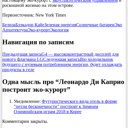
настоящему эко-курорт с
эко-стратегическим управлением
и
роскошной жизнью на этом острове.
Первоисточник: New York Times
Белиза
Блэкадор Кайе
Зеленая энергия
Солнечные батареи
Эко
Архитектура
Эко-курорт
Экология
Навигация по записям
Предыдущая запись
G4 — высококонтрастный дисплей для
нового флагмана LG
Следующая запись
Bio холодильник
будущего с нулевым потреблением энергии, будет охлаждать
продукты в геле
Одна мысль про “Леонардо Ди Каприо
построит эко-курорт”
Уведомление:
Футуристического вида отель в форме
"петли бесконечности" построят к Зимним
Олимпийским играм 2018 в Корее
Комментарии закрыты.