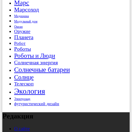
Марс
Марсоход
Медицина
Модульный дом
Океан
Оружие
Планета
Робот
Роботы
Роботы и Люди
Солнечная энергия
Солнечные батареи
Солнце
Телескоп
Экология
Электрокар
футуристический дизайн
Редакция
О сайте