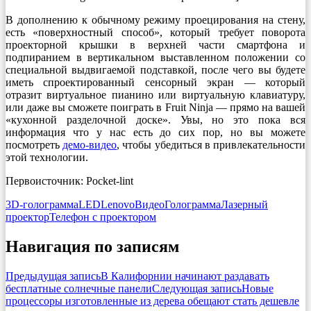
В дополнению к обычному режиму проецирования на стену,
есть «поверхностный способ», который требует поворота
проекторной крышки в верхней части смартфона и
подпиранием в вертикальном выставленном положении со
специальной выдвигаемой подставкой, после чего вы будете
иметь спроектированный сенсорный экран — который
отразит виртуальное пианино или виртуальную клавиатуру,
или даже вы сможете поиграть в Fruit Ninja — прямо на вашей
«кухонной разделочной доске». Увы, но это пока вся
информация что у нас есть до сих пор, но вы можете
посмотреть
демо-видео
, чтобы убедиться в привлекательности
этой технологии.
Первоисточник: Pocket-lint
3D-голограмма
LED
Lenovo
Видео
Голограмма
Лазерный
проектор
Телефон с проектором
Навигация по записям
Предыдущая запись
В Калифорнии начинают раздавать
бесплатные солнечные панели
Следующая запись
Новые
процессоры изготовленные из дерева обещают стать дешевле