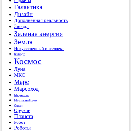
Гаджеты
Галактика
Дизайн
Дополненная реальность
Звезда
Зеленая энергия
Земля
Искусственный интеллект
Киборг
Космос
Луна
МКС
Марс
Марсоход
Медицина
Модульный дом
Океан
Оружие
Планета
Робот
Роботы