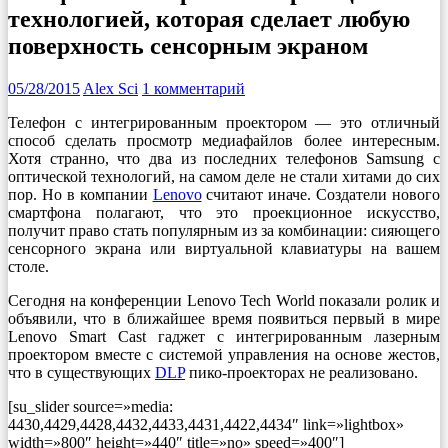
технологией, которая сделает любую
поверхность сенсорным экраном
05/28/2015
Alex Sci
1 комментарий
Телефон с интегрированным проектором — это отличный
способ сделать просмотр медиафайлов более интересным.
Хотя странно, что два из последних телефонов Samsung с
оптической технологий, на самом деле не стали хитами до сих
пор. Но в компании
Lenovo
считают иначе. Создатели нового
смартфона полагают, что это проекционное искусство,
получит право стать популярным из за комбинации: сияющего
сенсорного экрана или виртуальной клавиатуры на вашем
столе.
Сегодня на конференции Lenovo Tech World показали ролик и
объявили, что в ближайшее время появиться первый в мире
Lenovo Smart Cast гаджет с интегрированным лазерным
проектором вместе с системой управления на основе жестов,
что в существующих
DLP
пико-проекторах не реализовано.
[su_slider source=»media:
4430,4429,4428,4432,4433,4431,4422,4434″ link=»lightbox»
width=»800″ height=»440″ title=»no» speed=»400″]