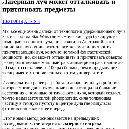
Лазерный луч может отталкивать и
притягивать предметы
10/21/2014
Alex Sci
Мы все еще очень далеки от технологии удерживающего луча
как из фильма Star Wars где космические суда буксируются с
помощью лазерного луча, но физики из Австралийского
национального университета все же смогли построить
притягивающий луч, конечно не такой фантастической
мощности, но, он может отталкивать и притягивать объекты
размером в меньше миллиметра в диаметре на расстояние до
20 см, что составляет в 100 раз больше, чем в предыдущих
экспериментах поставленных в этом университете.
Исследователи ранее разработали аналогичное устройство,
которое могло двигать очень мелкие частицы на большие
расстояния с помощью оптического вихря, который создает,
то-что называется силой photophoretic, сила толкающая
частицу в темную пустоту в центре луча где импульсы
фотонов направляют ее вперед.
Этот новый метод основывается на предыдущих
исследованиях, где энергия от
лазерного нагрева
окружающих воздушных частиц создает горячие точки на