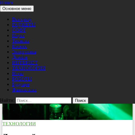
Поиск
Перейти к содержимому
Основное меню
Pro/Hi-Tech
Все сразу
ГАДЖЕТЫ
СОФТ
Наука
Техника
Космос
Энергетика
Дизайн
ИНТЕРНЕТ
ТЕХНОЛОГИИ
Игры
РОБОТЫ
Будущее
Фантастика
Найти:
ТЕХНОЛОГИИ