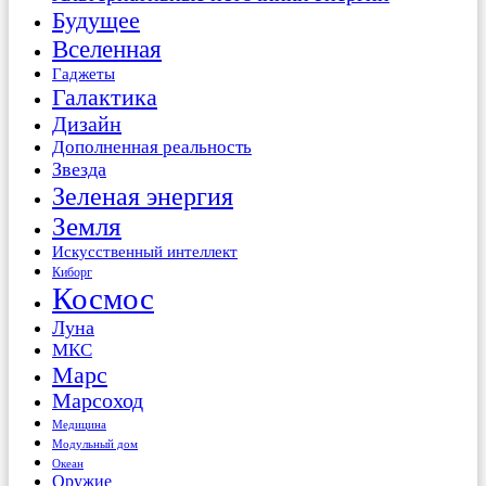
Будущее
Вселенная
Гаджеты
Галактика
Дизайн
Дополненная реальность
Звезда
Зеленая энергия
Земля
Искусственный интеллект
Киборг
Космос
Луна
МКС
Марс
Марсоход
Медицина
Модульный дом
Океан
Оружие