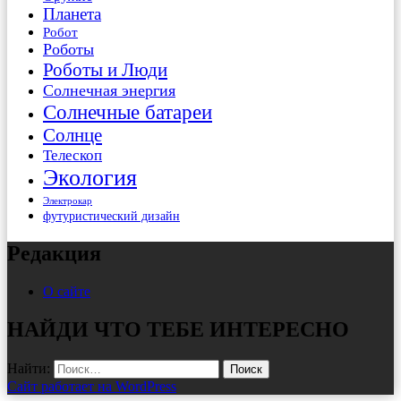
Планета
Робот
Роботы
Роботы и Люди
Солнечная энергия
Солнечные батареи
Солнце
Телескоп
Экология
Электрокар
футуристический дизайн
Редакция
О сайте
НАЙДИ ЧТО ТЕБЕ ИНТЕРЕСНО
Найти:
Сайт работает на WordPress