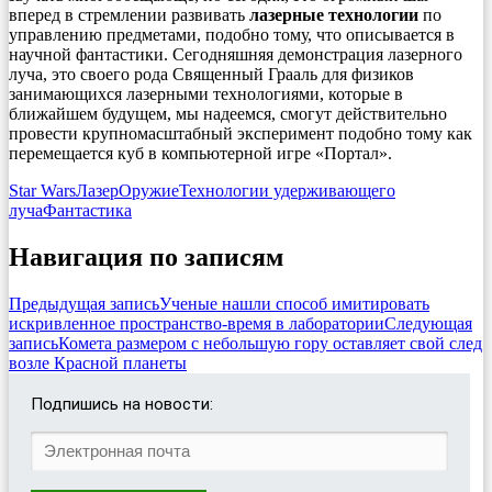
вперед в стремлении развивать
лазерные технологии
по
управлению предметами, подобно тому, что описывается в
научной фантастики. Сегодняшняя демонстрация лазерного
луча, это своего рода Священный Грааль для физиков
занимающихся лазерными технологиями, которые в
ближайшем будущем, мы надеемся, смогут действительно
провести крупномасштабный эксперимент подобно тому как
перемещается куб в компьютерной игре «Портал».
Star Wars
Лазер
Оружие
Технологии удерживающего
луча
Фантастика
Навигация по записям
Предыдущая запись
Ученые нашли способ имитировать
искривленное пространство-время в лаборатории
Следующая
запись
Комета размером с небольшую гору оставляет свой след
возле Красной планеты
Подпишись на новости: