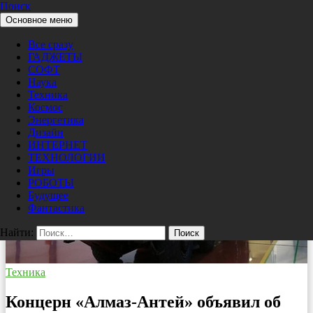
Поиск
Перейти к содержимому
Основное меню
Pro/Hi-Tech
Все сразу
ГАДЖЕТЫ
СОФТ
Наука
Техника
Космос
Энергетика
Дизайн
ИНТЕРНЕТ
ТЕХНОЛОГИИ
Игры
РОБОТЫ
Будущее
Фантастика
Найти:
Техника
Концерн «Алмаз-Антей» объявил об