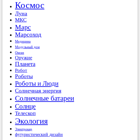
Космос
Луна
МКС
Марс
Марсоход
Медицина
Модульный дом
Океан
Оружие
Планета
Робот
Роботы
Роботы и Люди
Солнечная энергия
Солнечные батареи
Солнце
Телескоп
Экология
Электрокар
футуристический дизайн