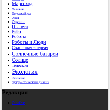
Марсоход
Медицина
Модульный дом
Океан
Оружие
Планета
Робот
Роботы
Роботы и Люди
Солнечная энергия
Солнечные батареи
Солнце
Телескоп
Экология
Электрокар
футуристический дизайн
Редакция
О сайте