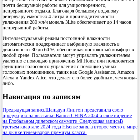
почти бесшумной работы для умиротворенного,
непрерывного отдыха. Благодаря большому водяному
резервуару емкостью 4 литра и производительности
увлажнения 280 мл/ч модель 3Lite обеспечивает до 14 часов
непрерывной работы.
Интеллектуальный режим постоянной влажности
автоматически поддерживает выбранную влажность в
диапазоне от 30 до 60 %, обеспечивая постоянный комфорт в
любой среде. Пользователи могут управлять увлажнителем
удаленно с помощью приложения Mi Home или пользоваться
функцией голосового управления с помощью умных
голосовых помощников, таких как Google Assistance, Amazon
Alexa и Yandex Alice, что делает его более удобным, чем когда-
либо.
Навигация по записям
Предыдущая запись
Шаньдун Лингон представила свою
продукцию на выставке Bauma CHINA 2024 и свое видение
на Глобальном дилерском саммите
Следующая запись
В
третьем квартале 2024 года Hisense заняла второе место в мире
на рынке телевизоров премиум-класса