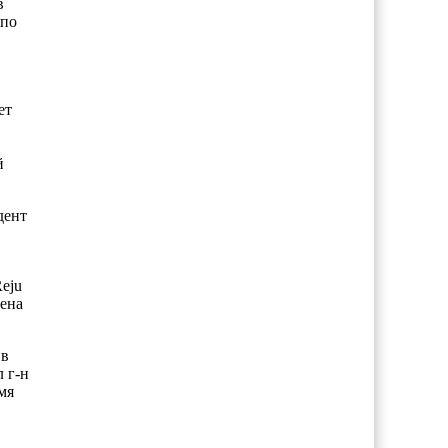
в
 по
ет
й
дент
eju
нена
 в
 г-н
мя