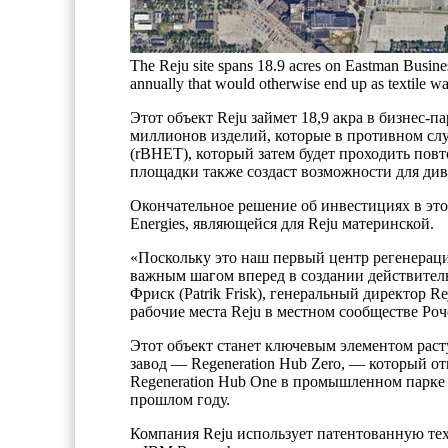
The Reju site spans 18.9 acres on Eastman Business
annually that would otherwise end up as textile w
Этот объект Reju займет 18,9 акра в бизнес-п
миллионов изделий, которые в противном слу
(rBHET), который затем будет проходить по
площадки также создаст возможности для див
Окончательное решение об инвестициях в это
Energies, являющейся для Reju материнской.
«Поскольку это наш первый центр регенерац
важным шагом вперед в создании действител
Фриск (Patrik Frisk), генеральный директор 
рабочие места Reju в местном сообществе Роч
Этот объект станет ключевым элементом рас
завод — Regeneration Hub Zero, — который о
Regeneration Hub One в промышленном парке 
прошлом году.
Компания Reju использует патентованную тех