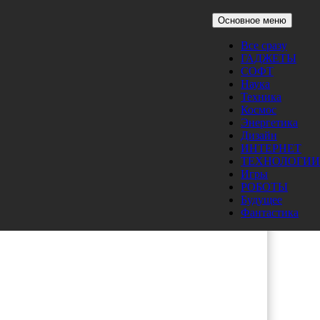
Основное меню
Все сразу
ГАДЖЕТЫ
СОФТ
Наука
Техника
Космос
Энергетика
ла
Дизайн
ому
ИНТЕРНЕТ
ТЕХНОЛОГИИ
Игры
РОБОТЫ
Будущее
Фантастика