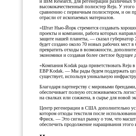
и IBM Research, для регенерации различных т
высококачественный полиэстер Reju. У этого
сравнению с первичным полиэстером, и он пр
отрасли от ископаемых материалов.
«Штат Нью-Йорк стремится создавать хорошо
проекты и компании, работа которых направле
защите нашей планеты, — сказал губернатор 
будет создано около 70 новых рабочих мест в
превратить отходы в возможности, дополните
экономики и создавая более светлое будущее д
«Компания Kodak рада приветствовать Reju в
EBP Kodak. — Мы рады будем поддержать цель
существует, используя уникальную инфрастру
Благодаря партнерству с мировыми брендами,
обеспечивает полную отслеживаемость логист
на свалках или сожжена, в сырье для новой э
Центр регенерации в США дополнительно уси
котором отходы текстиля после использования
Фриск. — Это сигнал рынку о том, что масшт
обеспечить продолжение наращивания этого 