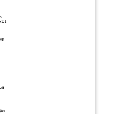
s
 PET.
бор
ный
ies