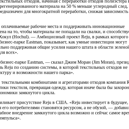
екстильных отходов, начиная с переработки отходов полиэстера 
 регенерированного материала на 50 % меньше углеродный след,
едназначен для многократной переработки, снижая зависимость
 оплачиваемые рабочие места и поддерживать инновационные
на на то, чтобы материалы не попадали на свалки, и способству
Хокул (Hochul). — Амбициозный проект Reju, в рамках которого
 бизнес-парке Eastman, показывает, как умные инвестиции могут
льно поддерживая общие усилия нашего штата в области зелено
ля всех».
 бизнес-парке Eastman, — сказал Джим Моран (Jim Moran), прези
 Reju по созданию системы, в которой текстильных отходов не
ктуру и возможности нашего парка».
 текстильными комбинатами и агрегаторами отходов компания R
ики текстиля, превращая одежду, которая иначе была бы захоро
кономики замкнутого цикла.
ливает присутствие Reju в США. «Reju инвестирует в будущее,
 его потребителями становятся ресурсом, а не обузой, — добавил
абное внедрение замкнутого цикла возможно и сейчас самое вре
импульса».