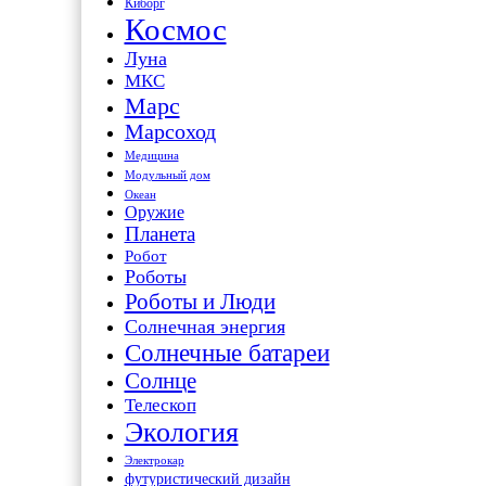
Киборг
Космос
Луна
МКС
Марс
Марсоход
Медицина
Модульный дом
Океан
Оружие
Планета
Робот
Роботы
Роботы и Люди
Солнечная энергия
Солнечные батареи
Солнце
Телескоп
Экология
Электрокар
футуристический дизайн