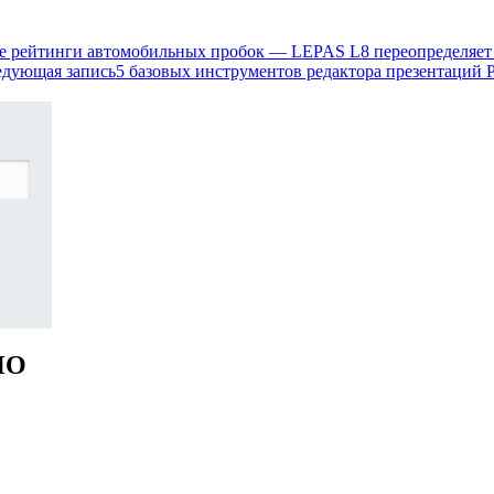
 рейтинги автомобильных пробок — LEPAS L8 переопределяет 
дующая запись
5 базовых инструментов редактора презентаций Р
НО