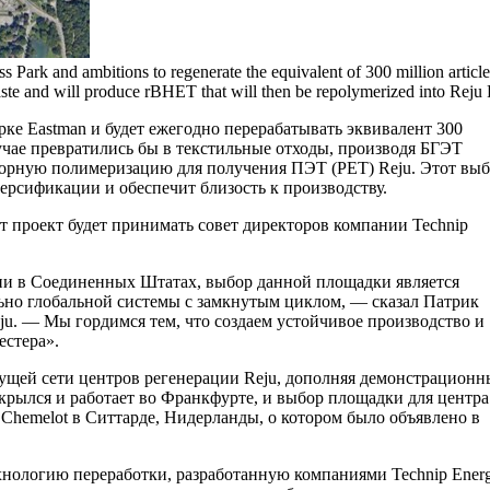
 Park and ambitions to regenerate the equivalent of 300 million article
aste and will produce rBHET that will then be repolymerized into Reju
арке Eastman и будет ежегодно перерабатывать эквивалент 300
чае превратились бы в текстильные отходы, производя БГЭТ
вторную полимеризацию для получения ПЭТ (PET) Reju. Этот вы
ерсификации и обеспечит близость к производству.
т проект будет принимать совет директоров компании Technip
ии в Соединенных Штатах, выбор данной площадки является
ьно глобальной системы с замкнутым циклом, — сказал Патрик
Reju. — Мы гордимся тем, что создаем устойчивое производство и
естера».
тущей сети центров регенерации Reju, дополняя демонстрацион
ткрылся и работает во Франкфурте, и выбор площадки для центра
Chemelot в Ситтарде, Нидерланды, о котором было объявлено в
нологию переработки, разработанную компаниями Technip Energ