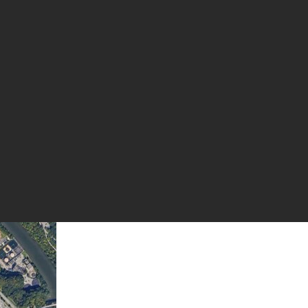
выборе площадки для первого в США
ерации в Рочестере
а регенерации отходов текстиля в текстиль, объявила, что выбра
объекта в США, что стало важной вехой ее усилий по глобальн
рации будет находиться в Рочестере, штат Нью-Йорк.