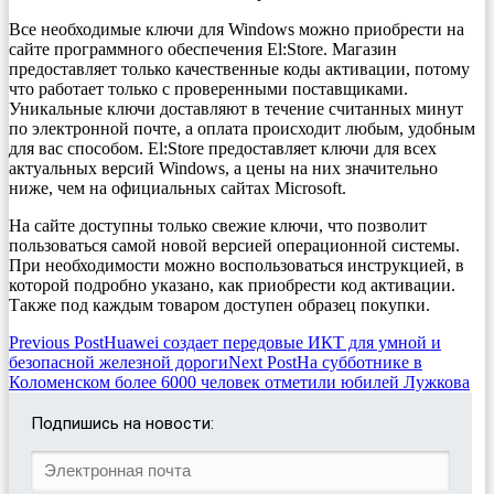
Все необходимые ключи для Windows можно приобрести на
сайте программного обеспечения El:Store. Магазин
предоставляет только качественные коды активации, потому
что работает только с проверенными поставщиками.
Уникальные ключи доставляют в течение считанных минут
по электронной почте, а оплата происходит любым, удобным
для вас способом. El:Store предоставляет ключи для всех
актуальных версий Windows, а цены на них значительно
ниже, чем на официальных сайтах Microsoft.
На сайте доступны только свежие ключи, что позволит
пользоваться самой новой версией операционной системы.
При необходимости можно воспользоваться инструкцией, в
которой подробно указано, как приобрести код активации.
Также под каждым товаром доступен образец покупки.
Post
Previous Post
Huawei создает передовые ИКТ для умной и
безопасной железной дороги
Next Post
На субботнике в
navigation
Коломенском более 6000 человек отметили юбилей Лужкова
Подпишись на новости: