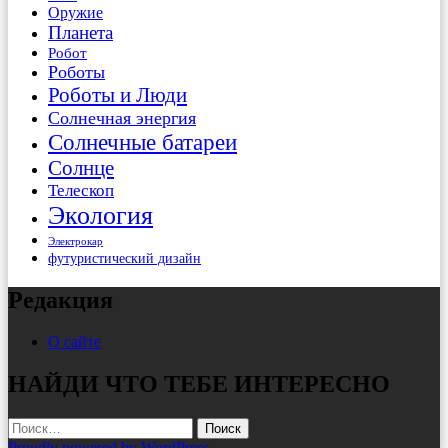
Оружие
Планета
Робот
Роботы
Роботы и Люди
Солнечная энергия
Солнечные батареи
Солнце
Телескоп
Экология
Электрокар
футуристический дизайн
Редакция
О сайте
НАЙДИ ЧТО ТЕБЕ ИНТЕРЕСНО
Найти:
Proudly powered by WordPress