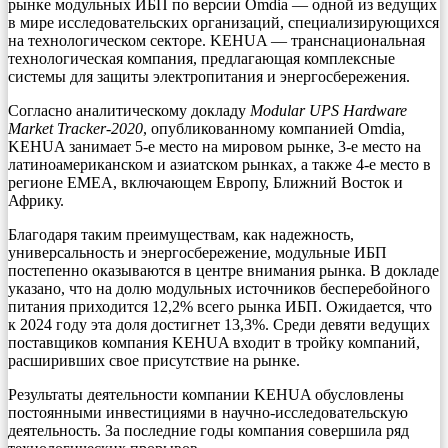
рынке модульных ИБП по версии Omdia — одной из ведущих
в мире исследовательских организаций, специализирующихся
на технологическом секторе. KEHUA — транснациональная
технологическая компания, предлагающая комплексные
системы для защиты электропитания и энергосбережения.
Согласно аналитическому докладу
Modular UPS Hardware
Market Tracker-2020
, опубликованному компанией Omdia,
KEHUA занимает 5-е место на мировом рынке, 3-е место на
латиноамериканском и азиатском рынках, а также 4-е место в
регионе EMEA, включающем Европу, Ближний Восток и
Африку.
Благодаря таким преимуществам, как надежность,
универсальность и энергосбережение, модульные ИБП
постепенно оказываются в центре внимания рынка. В докладе
указано, что на долю модульных источников бесперебойного
питания приходится 12,2% всего рынка ИБП. Ожидается, что
к 2024 году эта доля достигнет 13,3%. Среди девяти ведущих
поставщиков компания KEHUA входит в тройку компаний,
расширивших свое присутствие на рынке.
Результаты деятельности компании KEHUA обусловлены
постоянными инвестициями в научно-исследовательскую
деятельность. За последние годы компания совершила ряд