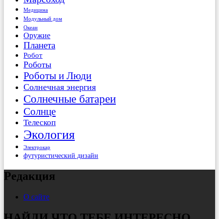
Медицина
Модульный дом
Океан
Оружие
Планета
Робот
Роботы
Роботы и Люди
Солнечная энергия
Солнечные батареи
Солнце
Телескоп
Экология
Электрокар
футуристический дизайн
Редакция
О сайте
НАЙДИ ЧТО ТЕБЕ ИНТЕРЕСНО