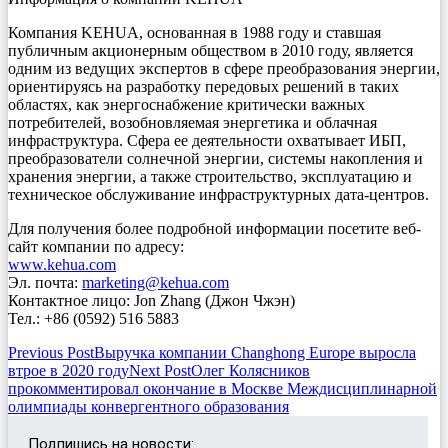
Компания KEHUA, основанная в 1988 году и ставшая
публичным акционерным обществом в 2010 году, является
одним из ведущих экспертов в сфере преобразования энергии,
ориентируясь на разработку передовых решений в таких
областях, как энергоснабжение критически важных
потребителей, возобновляемая энергетика и облачная
инфраструктура. Сфера ее деятельности охватывает ИБП,
преобразователи солнечной энергии, системы накопления и
хранения энергии, а также строительство, эксплуатацию и
техническое обслуживание инфраструктурных дата-центров.
Для получения более подробной информации посетите веб-
сайт компании по адресу:
www.kehua.com
Эл. почта:
marketing@kehua.com
Контактное лицо: Jon Zhang (Джон Чжэн)
Тел.: +86 (0592) 516 5883
Post
Previous Post
Выручка компании Changhong Europe выросла
втрое в 2020 году
Next Post
Олег Колясников
navigation
прокомментировал окончание в Москве Междисциплинарной
олимпиады конвергентного образования
Подпишись на новости: