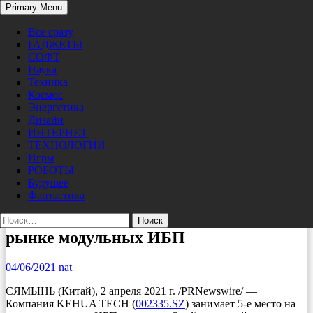
Search
Primary Menu
Skip
Pro/Hi-Tech
to
Все сразу
content
ГАДЖЕТЫ
СОФТ
Наука
Техника
Космос
Энергетика
Дизайн
ИНТЕРНЕТ
ТЕХНОЛОГИИ
Игры
РОБОТЫ
Будущее
ТЕХНОЛОГИИ
Фантастика
KEHUA занимает 5-е место на мировом
Найти:
рынке модульных ИБП
04/06/2021
nat
СЯМЫНЬ (Китай), 2 апреля 2021 г. /PRNewswire/ —
Компания KEHUA TECH (
002335.SZ
) занимает 5-е место на