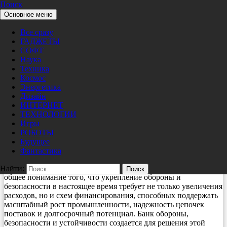
Поиск
Перейти к содержимому
Основное меню
Pro/Hi-Tech
экономика
Все сразу
Канада поддержала создание нового
ГАДЖЕТЫ
Банка обороны, безопасности и
СОФТ
Наука
устойчивости
Техника
Космос
Энергетика
02/01/2026
nat
Дизайн
Заявление группы развития Банка обороны, безопасности и
ИНТЕРНЕТ
устойчивости (Defence, Security and Resilience Bank, DSRB):
ТЕХНОЛОГИИ
группа развития банка DSRB приветствует заявление
Игры
министра финансов Канады, подтверждающее ведущую роль
РОБОТЫ
Канады в создании Банка обороны, безопасности и
Будущее
устойчивости.
Фантастика
Руководство Канады отражает сложившееся среди союзников
Найти:
общее понимание того, что укрепление обороны и
безопасности в настоящее время требует не только увеличения
расходов, но и схем финансирования, способных поддержать
масштабный рост промышленности, надежность цепочек
поставок и долгосрочный потенциал. Банк обороны,
безопасности и устойчивости создается для решения этой