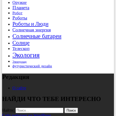
Оружие
Планета
Робот
Роботы
Роботы и Люди
Солнечная энергия
Солнечные батареи
Солнце
Телескоп
Экология
Электрокар
футуристический дизайн
Редакция
О сайте
НАЙДИ ЧТО ТЕБЕ ИНТЕРЕСНО
Найти:
Сайт работает на WordPress