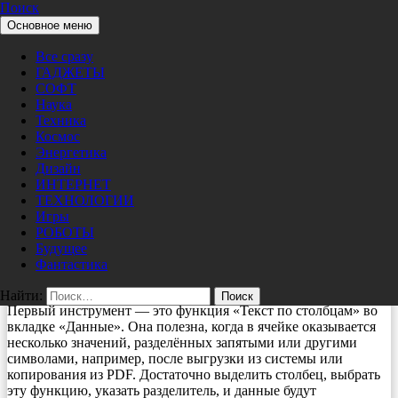
Поиск
Перейти к содержимому
Основное меню
Pro/Hi-Tech
ТЕХНОЛОГИИ
Все сразу
Как в Р7 офис сделать неудобные
ГАДЖЕТЫ
данные удобными: три простых
СОФТ
Наука
инструмента
Техника
Космос
Энергетика
02/06/2026
nat
Дизайн
Иногда данные, с которыми приходится работать,
ИНТЕРНЕТ
оказываются достаточно неудобными: собраны из разных
ТЕХНОЛОГИИ
источников, содержат в одной ячейке несколько значений,
Игры
дублируются или просто плохо структурированы. В редакторе
РОБОТЫ
таблиц Р7 офис есть несколько простых, но очень полезных
Будущее
инструментов, которые помогут быстро привести такие
Фантастика
данные в порядок.
Найти:
Первый инструмент — это функция «Текст по столбцам» во
вкладке «Данные». Она полезна, когда в ячейке оказывается
несколько значений, разделённых запятыми или другими
символами, например, после выгрузки из системы или
копирования из PDF. Достаточно выделить столбец, выбрать
эту функцию, указать разделитель, и данные будут