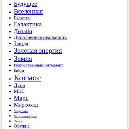
Будущее
Вселенная
Гаджеты
Галактика
Дизайн
Дополненная реальность
Звезда
Зеленая энергия
Земля
Искусственный интеллект
Киборг
Космос
Луна
МКС
Марс
Марсоход
Медицина
Модульный дом
Океан
Оружие