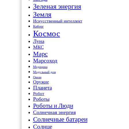
Зеленая энергия
Земля
Искусственный интеллект
Киборг
Космос
Луна
МКС
Марс
Марсоход
Медицина
Модульный дом
Океан
Оружие
Планета
Робот
Роботы
Роботы и Люди
Солнечная энергия
Солнечные батареи
Солнце