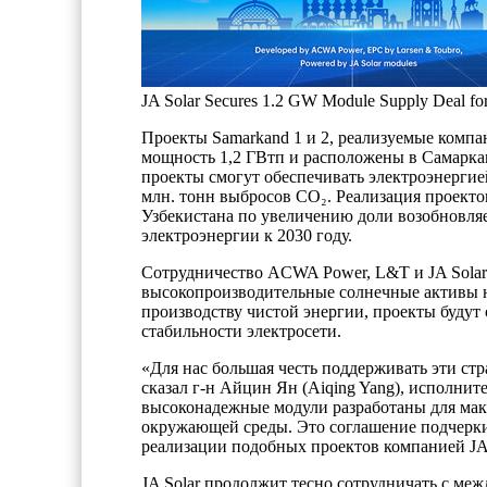
JA Solar Secures 1.2 GW Module Supply Deal for
Проекты Samarkand 1 и 2, реализуемые комп
мощность 1,2 ГВтп и расположены в Самаркан
проекты смогут обеспечивать электроэнергией
млн. тонн выбросов CO₂. Реализация проекто
Узбекистана по увеличению доли возобновля
электроэнергии к 2030 году.
Сотрудничество ACWA Power, L&T и JA Solar
высокопроизводительные солнечные активы н
производству чистой энергии, проекты будут
стабильности электросети.
«Для нас большая честь поддерживать эти ст
сказал г-н Айцин Ян (Aiqing Yang), исполни
высоконадежные модули разработаны для мак
окружающей среды. Это соглашение подчерки
реализации подобных проектов компанией JA 
JA Solar продолжит тесно сотрудничать с м