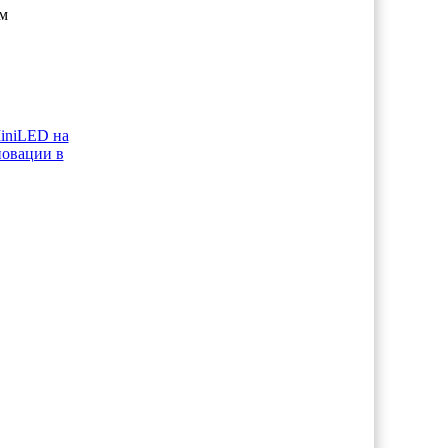
м
iniLED на
новации в