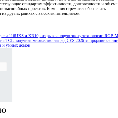
етствующие стандартам эффективности, долговечности и объема
пномасштабных проектов. Компания стремится обеспечить
и на других рынках с высоким потенциалом.
одели 116UXS и XR10, открывая новую эпоху технологии RGB M
я TCL получила множество наград CES 2026 за прорывные ин
в и умных домов
НО