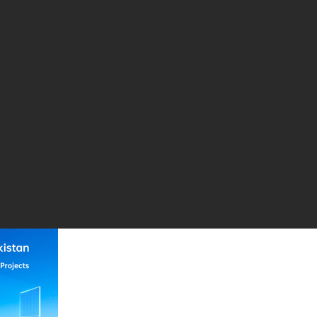
а поставку модулей общей мощностью 1,2
проектов Samarkand 1 и 2 в Узбекистане
и зеленой энергетики, подписала соглашение о поставке
en & Toubro (L&T), EPC-подрядчиком по строительству солнечн
1 и 2 в Узбекистане. В соответствии с контрактом JA Solar пост
для двух коммунальных проектов, укрепляя свою позицию ключе
ральной Азии.