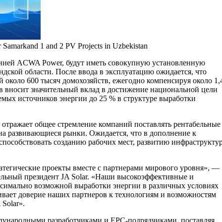
 Samarkand 1 and 2 PV Projects in Uzbekistan
анией ACWA Power, будут иметь совокупную установленную
дской области. После ввода в эксплуатацию ожидается, что
 около 600 тысяч домохозяйств, ежегодно компенсируя около 1,
в вносит значительный вклад в достижение национальной цели
емых источников энергии до 25 % в структуре выработки
 отражает общее стремление компаний поставлять рентабельные
а развивающиеся рынки. Ожидается, что в дополнение к
 способствовать созданию рабочих мест, развитию инфраструкту
ратегические проекты вместе с партнерами мирового уровня», —
тельный президент JA Solar. «Наши высокоэффективные и
симально возможной выработки энергии в различных условиях
вает доверие наших партнеров к технологиям и возможностям
Solar».
еждународными разработчиками и EPC-подрядчиками, поставляя