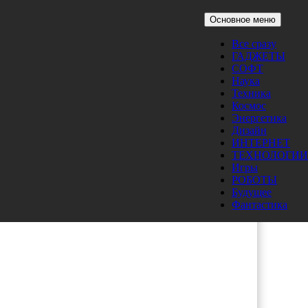
Основное меню
Все сразу
ГАДЖЕТЫ
СОФТ
Наука
Техника
Космос
Энергетика
Дизайн
ых
ИНТЕРНЕТ
авит
ТЕХНОЛОГИИ
вого
Игры
РОБОТЫ
Будущее
Фантастика