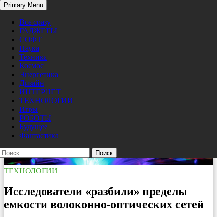
Search
Primary Menu
Skip
Pro/Hi-Tech
to
Все сразу
content
ГАДЖЕТЫ
СОФТ
Наука
Техника
Космос
Энергетика
Дизайн
ИНТЕРНЕТ
ТЕХНОЛОГИИ
Игры
РОБОТЫ
Будущее
Фантастика
Найти:
ТЕХНОЛОГИИ
Исследователи «разбили» пределы
емкости волоконно-оптических сетей