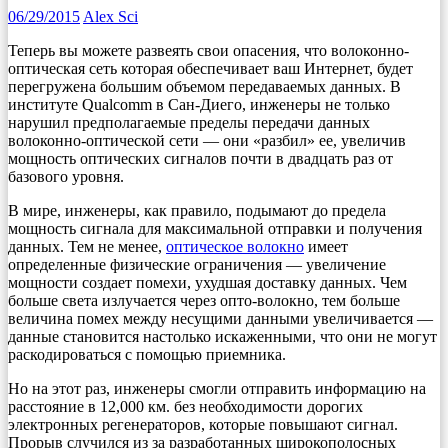
06/29/2015
Alex Sci
Теперь вы можете развеять свои опасения, что волоконно-
оптическая сеть которая обеспечивает ваш Интернет, будет
перегружена большим объемом передаваемых данных. В
институте Qualcomm в Сан-Диего, инженеры не только
нарушил предполагаемые пределы передачи данных
волоконно-оптической сети — они «разбил» ее, увеличив
мощность оптических сигналов почти в двадцать раз от
базового уровня.
В мире, инженеры, как правило, подымают до предела
мощность сигнала для максимальной отправки и получения
данных. Тем не менее,
оптическое волокно
имеет
определенные физические ограничения — увеличение
мощности создает помехи, ухудшая доставку данных. Чем
больше света излучается через опто-волокно, тем больше
величина помех между несущими данными увеличивается —
данные становится настолько искаженными, что они не могут
раскодироваться с помощью приемника.
Но на этот раз, инженеры смогли отправить информацию на
расстояние в 12,000 км. без необходимости дорогих
электронных регенераторов, которые повышают сигнал.
Прорыв случился из за разработанных широкополосных