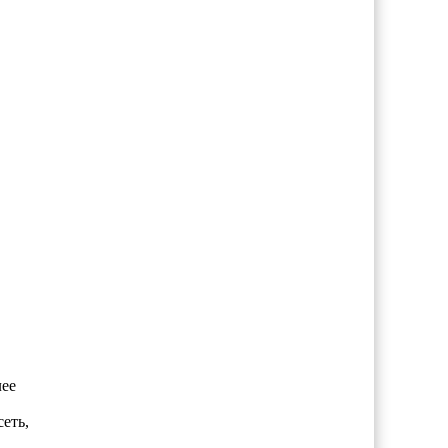
лее
еть,