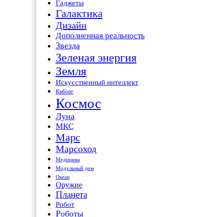
Гаджеты
Галактика
Дизайн
Дополненная реальность
Звезда
Зеленая энергия
Земля
Искусственный интеллект
Киборг
Космос
Луна
МКС
Марс
Марсоход
Медицина
Модульный дом
Океан
Оружие
Планета
Робот
Роботы