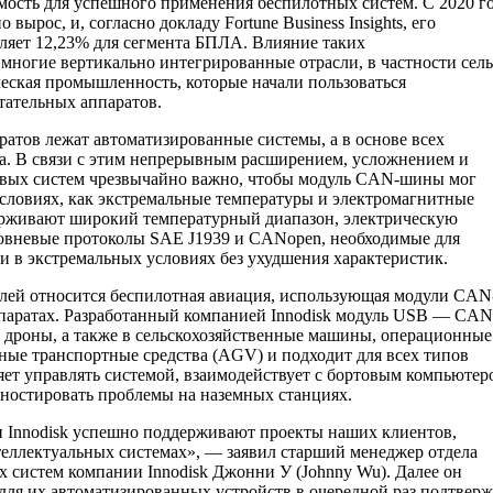
имость для успешного применения беспилотных систем. С 2020 г
ырос, и, согласно докладу Fortune Business Insights, его
ляет 12,23% для сегмента БПЛА. Влияние таких
многие вертикально интегрированные отрасли, в частности сель
ческая промышленность, которые начали пользоваться
ательных аппаратов.
ратов лежат автоматизированные системы, а в основе всех
. В связи с этим непрерывным расширением, усложнением и
вых систем чрезвычайно важно, чтобы модуль CAN-шины мог
словиях, как экстремальные температуры и электромагнитные
ерживают широкий температурный диапазон, электрическую
уровневые протоколы SAE J1939 и CANopen, необходимые для
 в экстремальных условиях без ухудшения характеристик.
лей относится беспилотная авиация, использующая модули CAN
ппаратах. Разработанный компанией Innodisk модуль USB — CAN
 дроны, а также в сельскохозяйственные машины, операционные
ные транспортные средства (AGV) и подходит для всех типов
ет управлять системой, взаимодействует с бортовым компьютер
ностировать проблемы на наземных станциях.
 Innodisk успешно поддерживают проекты наших клиентов,
еллектуальных системах», — заявил старший менеджер отдела
систем компании Innodisk Джонни У (Johnny Wu). Далее он
 для их автоматизированных устройств в очередной раз подтверж