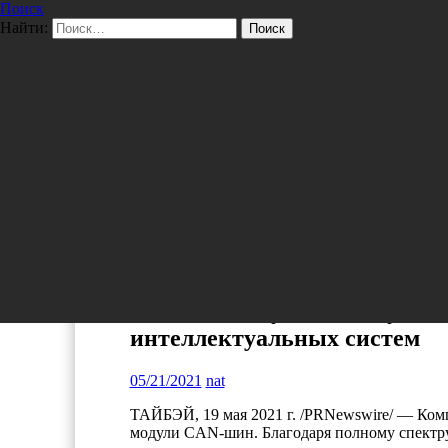
Поиск
Перейти к содержимому
Найти:
Pro/Hi-Tech
ТЕХНОЛОГИИ
Innodisk выпускает модули
интеллектуальных систем
05/21/2021
nat
ТАЙБЭЙ, 19 мая 2021 г. /PRNewswire/ — Ком
модули CAN-шин. Благодаря полному спектр