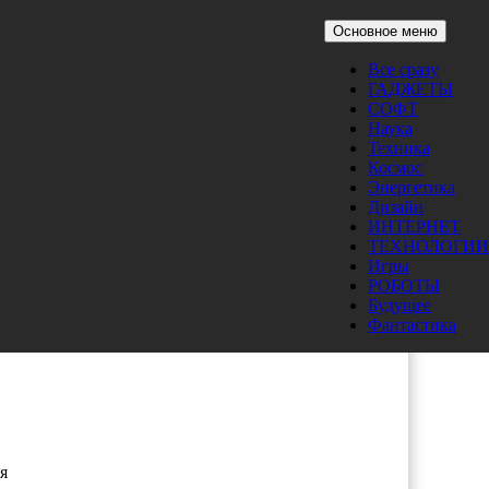
Основное меню
Все сразу
ГАДЖЕТЫ
СОФТ
Наука
Техника
Космос
Энергетика
Дизайн
ИНТЕРНЕТ
ТЕХНОЛОГИИ
Игры
РОБОТЫ
Будущее
Фантастика
я