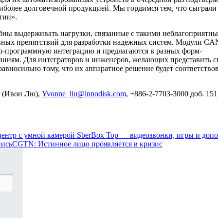
более долговечной продукцией. Мы гордимся тем, что сыграли
тии».
бны выдерживать нагрузки, связанные с такими неблагоприятн
авных препятствий для разработки надежных систем. Модули CA
о-программную интеграцию и предлагаются в разных форм-
аниям. Для интеграторов и инженеров, желающих представить 
авносильно тому, что их аппаратное решение будет соответство
(Ивон Лю),
Yvonne_liu@innodisk.com
, +886-2-7703-3000 доб. 151
центр с умной камерой SberBox Top — видеозвонки, игры и доп
пись
CGTN: Истинное лицо проявляется в кризис