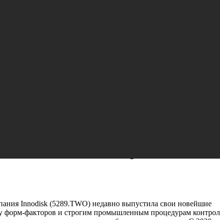
 CAN-шин для автоматизированных
пания Innodisk (5289.TWO) недавно выпустила свои новейшие
у форм-факторов и строгим промышленным процедурам контрол