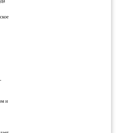
ода
ское
-
ом и
дает