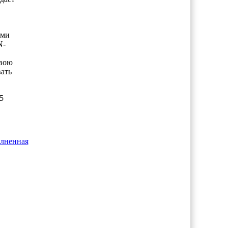
ыми
N-
свою
вать
5
олненная