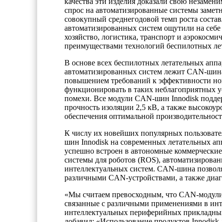
качества эти изделия доказали свою незамен
спрос на автоматизированные системы заметно в
совокупный среднегодовой темп роста состав
автоматизированных систем ощутили на себе 
хозяйство, логистика, транспорт и аэрокосми
преимуществами технологий беспилотных лет
В основе всех беспилотных летательных аппа
автоматизированных систем лежит CAN-шина
повышением требований к эффективности но
функционировать в таких неблагоприятных у
помехи. Все модули CAN-шин Innodisk подд
прочность изоляции 2,5 кВ, а также высоко
обеспечения оптимальной производительности
К числу их новейших популярных пользовате
шин Innodisk на современных летательных а
успешно встроен в автономные коммерческие
системы для роботов (ROS), автоматизирован
интеллектуальных систем. CAN-шина позволя
различными CAN-устройствами, а также диаг
«Мы считаем превосходным, что CAN-модули
связанные с различными применениями в инт
интеллектуальных периферийных прикладных 
добавил: «Использование продуктов Innodisk