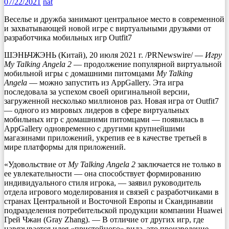
07/22/2021
nat
Веселье и дружба занимают центральное место в современной
и захватывающей новой игре с виртуальными друзьями от
разработчика мобильных игр Outfit7
ШЭНЬЧЖЭНЬ (Китай), 20 июля 2021 г. /PRNewswire/ —
Игру
My Talking Angela 2
— продолжение популярной виртуальной
мобильной игры с домашними питомцами
My Talking
Angela
— можно запустить из AppGallery. Эта игра
последовала за успехом своей оригинальной версии,
загруженной несколько миллионов раз. Новая игра от Outfit7
— одного из мировых лидеров в сфере виртуальных
мобильных игр с домашними питомцами — появилась в
AppGallery одновременно с другими крупнейшими
магазинами приложений, укрепив ее в качестве третьей в
мире платформы для приложений.
«Удовольствие от
My Talking Angela 2
заключается не только в
ее увлекательности — она способствует формированию
индивидуального стиля игрока, — заявил руководитель
отдела игрового моделирования и связей с разработчиками в
странах Центральной и Восточной Европы и Скандинавии
подразделения потребительской продукции компании Huawei
Грей Чжан (Gray Zhang). — В отличие от других игр, где
навязывается идея «пристойного» вида, это произведение