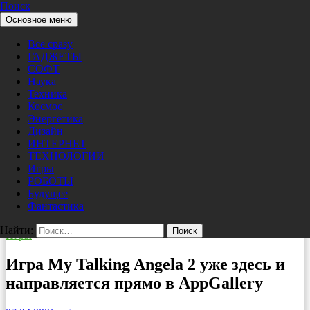
Поиск
Перейти к содержимому
Основное меню
Pro/Hi-Tech
Все сразу
ГАДЖЕТЫ
СОФТ
Наука
Техника
Космос
Энергетика
Дизайн
ИНТЕРНЕТ
ТЕХНОЛОГИИ
Игры
РОБОТЫ
Будущее
Фантастика
Найти:
Игры
Игра My Talking Angela 2 уже здесь и
направляется прямо в AppGallery