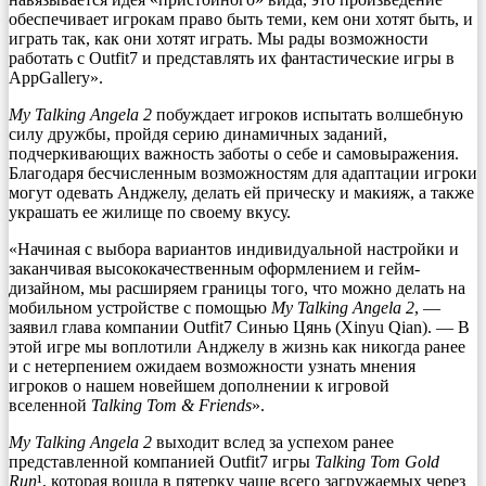
обеспечивает игрокам право быть теми, кем они хотят быть, и
играть так, как они хотят играть. Мы рады возможности
работать с Outfit7 и представлять их фантастические игры в
AppGallery».
My Talking Angela 2
побуждает игроков испытать волшебную
силу дружбы, пройдя серию динамичных заданий,
подчеркивающих важность заботы о себе и самовыражения.
Благодаря бесчисленным возможностям для адаптации игроки
могут одевать Анджелу, делать ей прическу и макияж, а также
украшать ее жилище по своему вкусу.
«Начиная с выбора вариантов индивидуальной настройки и
заканчивая высококачественным оформлением и гейм-
дизайном, мы расширяем границы того, что можно делать на
мобильном устройстве с помощью
My Talking Angela 2
, —
заявил глава компании Outfit7 Синью Цянь (Xinyu Qian). — В
этой игре мы воплотили Анджелу в жизнь как никогда ранее
и с нетерпением ожидаем возможности узнать мнения
игроков о нашем новейшем дополнении к игровой
вселенной
Talking Tom & Friends
».
My Talking Angela 2
выходит вслед за успехом ранее
представленной компанией Outfit7 игры
Talking Tom Gold
Run
¹, которая вошла в пятерку чаще всего загружаемых через