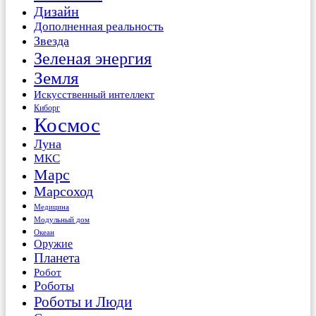
Дизайн
Дополненная реальность
Звезда
Зеленая энергия
Земля
Искусственный интеллект
Киборг
Космос
Луна
МКС
Марс
Марсоход
Медицина
Модульный дом
Океан
Оружие
Планета
Робот
Роботы
Роботы и Люди