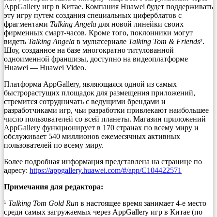
AppGallery игр в Китае. Компания Huawei будет поддерживать
эту игру путем создания специальных циферблатов с
фрагментами
Talking Angela
для новой линейки своих
фирменных смарт-часов. Кроме того, поклонники могут
видеть
Talking Angela
в мультсериале
Talking Tom & Friends
².
Шоу, созданное на базе многократно титулованной
одноименной франшизы, доступно на видеоплатформе
Huawei — Huawei Video.
Платформа AppGallery, являющаяся одной из самых
быстрорастущих площадок для размещения приложений,
стремится сотрудничать с ведущими брендами и
разработчиками игр, чьи разработки привлекают наибольшее
число пользователей со всей планеты. Магазин приложений
AppGallery функционирует в 170 странах по всему миру и
обслуживает 540 миллионов ежемесячных активных
пользователей по всему миру.
Более подробная информация представлена на странице по
адресу:
https://appgallery.huawei.com/#/app/C104422571
Примечания для редактора:
¹
Talking Tom Gold Run
в настоящее время занимает 4-е место
среди самых загружаемых через AppGallery игр в Китае (по