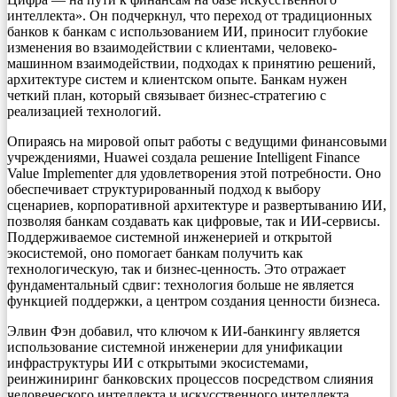
интеллекта». Он подчеркнул, что переход от традиционных
банков к банкам с использованием ИИ, приносит глубокие
изменения во взаимодействии с клиентами, человеко-
машинном взаимодействии, подходах к принятию решений,
архитектуре систем и клиентском опыте. Банкам нужен
четкий план, который связывает бизнес-стратегию с
реализацией технологий.
Опираясь на мировой опыт работы с ведущими финансовыми
учреждениями, Huawei создала решение Intelligent Finance
Value Implementer для удовлетворения этой потребности. Оно
обеспечивает структурированный подход к выбору
сценариев, корпоративной архитектуре и развертыванию ИИ,
позволяя банкам создавать как цифровые, так и ИИ-сервисы.
Поддерживаемое системной инженерией и открытой
экосистемой, оно помогает банкам получить как
технологическую, так и бизнес-ценность. Это отражает
фундаментальный сдвиг: технология больше не является
функцией поддержки, а центром создания ценности бизнеса.
Элвин Фэн добавил, что ключом к ИИ-банкингу является
использование системной инженерии для унификации
инфраструктуры ИИ с открытыми экосистемами,
реинжиниринг банковских процессов посредством слияния
человеческого интеллекта и искусственного интеллекта.