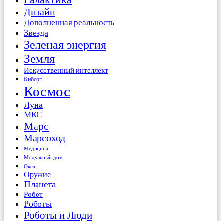
Дизайн
Дополненная реальность
Звезда
Зеленая энергия
Земля
Искусственный интеллект
Киборг
Космос
Луна
МКС
Марс
Марсоход
Медицина
Модульный дом
Океан
Оружие
Планета
Робот
Роботы
Роботы и Люди